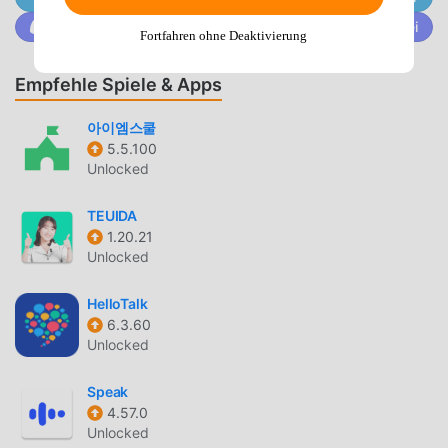
Trete @MODDROID.CO auf der Discord-Community bei
Fortfahren ohne Deaktivierung
PRAKTISCHE FUNKTIONEN
תיאוריה Als beliebte education-Anwendung haben ihre
Empfehle Spiele & Apps
leistungsstarken Funktionen eine große Anzahl von
Benutzern angezogen. Im Vergleich zu herkömmlichen
아이엠스쿨
education-Anwendungen bietet תיאוריה ein reichhaltigeres
5.5.100
Unlocked
Erlebnis und leistungsfähigere Funktionen. Sie müssen
nur תיאוריה 8.5 herunterladen und installieren, Sie können
TEUIDA
alle Funktionen ganz einfach erleben und es ist völlig
1.20.21
kostenlos! Darüber hinaus unterstützt moddroid auch die
Unlocked
Anwendung education für Fans, um Erfahrungen
auszutauschen, die Freude zu teilen, die sie in der
HelloTalk
Anwendung finden, worauf warten Sie noch, kommen Sie
6.3.60
und laden Sie sie jetzt herunter
Unlocked
EINZIGARTIGER MOD
Speak
4.57.0
moddroid stellt nicht nur originale תיאוריה 8.5 völlig
Unlocked