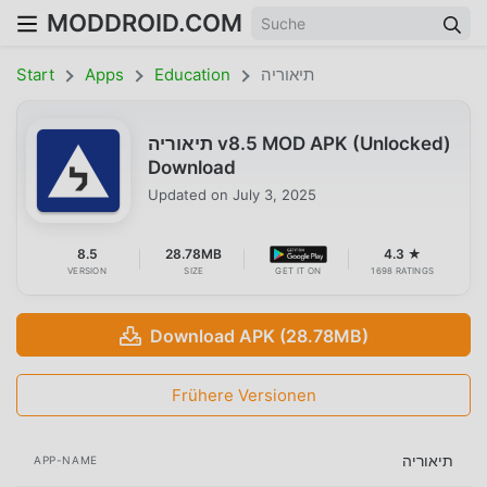
MODDROID.COM
Start
Apps
Education
תיאוריה
תיאוריה v8.5 MOD APK (Unlocked)
Download
Updated on
July 3, 2025
8.5
28.78MB
4.3 ★
VERSION
SIZE
GET IT ON
1698 RATINGS
Download APK (28.78MB)
Frühere Versionen
תיאוריה
APP-NAME