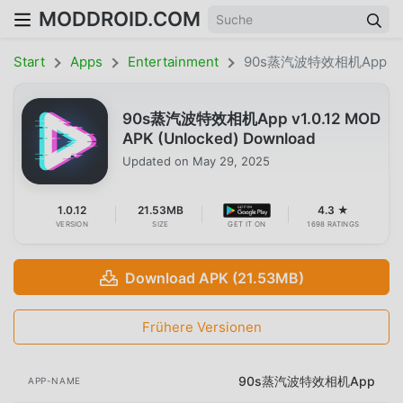
MODDROID.COM
Start
Apps
Entertainment
90s蒸汽波特效相机App
90s蒸汽波特效相机App v1.0.12 MOD
APK (Unlocked) Download
Updated on
May 29, 2025
1.0.12
21.53MB
4.3 ★
VERSION
SIZE
GET IT ON
1698 RATINGS
Download APK (21.53MB)
Frühere Versionen
90s蒸汽波特效相机App
APP-NAME