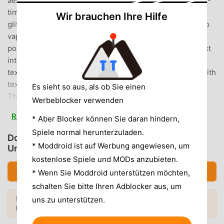
aesthetic and trippy videos with numerous powerful real-
time video filters and animated text. Ranging from RGB
Wir brauchen Ihre Hilfe
glitches & VHS trippy sketch, also with pixelated filters to
vaporwave effects.Let our power director 90s be your
pocket video edit app now.2. Animated TextTurn your text
into stunning animations. Create awesome animated GIF
text or video. You can overlay the colorful background with
text animation. You can change the text color and fonts.
Es sieht so aus, als ob Sie einen
There are many art fonts and handwritten & calligraphy
Werbeblocker verwenden
fonts.3.The most popular layersHere are the latest and
Read more
* Aber Blocker können Sie daran hindern,
most fashionable layers. Retro movie effects and fancy
Polaroid filter styles. There are many aesthetic VCR
Spiele normal herunterzuladen.
Download 90s蒸汽波特效相机App (MOD,
camcorder and lots of beautiful frames for you to edit. Pls
* Moddroid ist auf Werbung angewiesen, um
Unlocked)
use these popular light leak lomo styles and vintage layers
kostenlose Spiele und MODs anzubieten.
to create the art works. Add these layers to your video and
Download APK (21.53MB)
* Wenn Sie Moddroid unterstützen möchten,
make it more eye-catching. You also can be the film maker
schalten Sie bitte Ihren Adblocker aus, um
and vlog maker.4. Various Dynamic StickersRich of
Mehr entdecken? Stöbere in den
uns zu unterstützen.
dynamic memoji stickers in cute and various styles, which
Beliebte Mods →
beliebtesten Mod APKs
von 2026.
will let you stand out from your friends! Want to get the