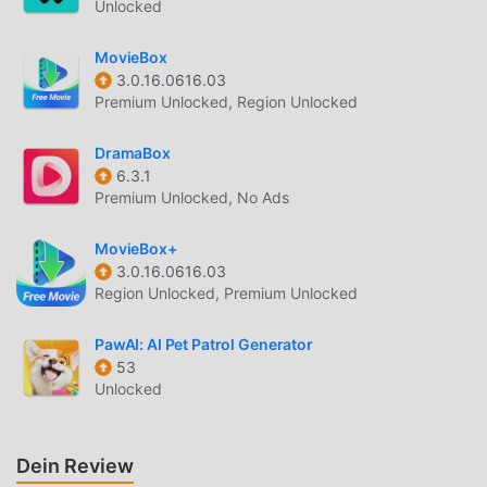
Unlocked
kinemaster. To be the shiniest pocket video star and the
best videoshop as a movie final cut maker.
MovieBox
3.0.16.0616.03
90S蒸汽波特效相机APP EINFÜHRUNG
Premium Unlocked, Region Unlocked
90s蒸汽波特效相机App Als sehr beliebte entertainment-
DramaBox
App hat sie in letzter Zeit eine große Anzahl von Benutzern
6.3.1
angezogen, die entertainment auf der ganzen Welt lieben.
Premium Unlocked, No Ads
Wenn Sie diese App herunterladen möchten, ist Moddroid
Ihre beste Wahl. moddroid stellt Ihnen nicht nur die
MovieBox+
neueste Version von 90s蒸汽波特效相机App 1.0.12
3.0.16.0616.03
kostenlos zur Verfügung, sondern stellt auch Free-Mods
Region Unlocked, Premium Unlocked
kostenlos zur Verfügung, mit denen Sie alle Funktionen
der App kostenlos freischalten können. moddroid
PawAI: AI Pet Patrol Generator
53
verspricht, dass alle 90s蒸汽波特效相机App -Mods den
Unlocked
Benutzern keine Gebühren berechnen und 100 % sicher,
verfügbar und kostenlos zu installieren sind. Laden Sie
einfach den Moddroid-Client herunter, Sie können 90s蒸汽
Dein Review
波特效相机App 1.0.12 mit einem Klick herunterladen und