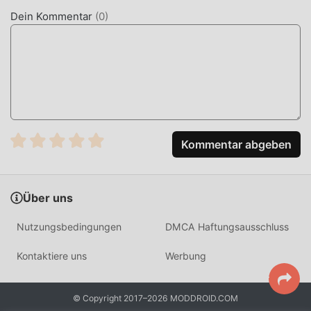
installieren. Worauf warten Sie noch, laden Sie moddroid
Dein Kommentar
(
0
)
jetzt herunter!
PRAKTISCHE FUNKTIONEN
90s蒸汽波特效相机App Als beliebte entertainment-
Anwendung haben ihre leistungsstarken Funktionen eine
große Anzahl von Benutzern angezogen. Im Vergleich zu
herkömmlichen entertainment-Anwendungen bietet 90s蒸
Kommentar abgeben
汽波特效相机App ein reichhaltigeres Erlebnis und
leistungsfähigere Funktionen. Sie müssen nur 90s蒸汽波特
效相机App 1.0.12 herunterladen und installieren, Sie
Über uns
können alle Funktionen ganz einfach erleben und es ist
völlig kostenlos! Darüber hinaus unterstützt moddroid
Nutzungsbedingungen
DMCA Haftungsausschluss
auch die Anwendung entertainment für Fans, um
Erfahrungen auszutauschen, die Freude zu teilen, die sie
Kontaktiere uns
Werbung
in der Anwendung finden, worauf warten Sie noch,
kommen Sie und laden Sie sie jetzt herunter
© Copyright 2017–2026 MODDROID.COM