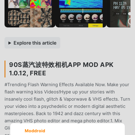
Explore this article
90S蒸汽波特效相机APP MOD APK
1.0.12, FREE
#Trending Flash Warning Effects Available Now. Make your
flash warning kiss Videos!Hype up your stories with
insanely cool flash, glitch & Vaporwave & VHS effects. Turn
your video into a psychedelic or modern digital aesthetic
masterpieces. Back to 1942 and dazz century with this
amazing VHS photo editor and mega photo editor.1. Mix
Glitch and Vintage Effects, Mega Photo Effects!Record
Moddroid