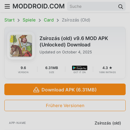
MODDROID.COM
Start
Spiele
Card
Zsírozás (old)
Zsírozás (old) v9.6 MOD APK
(Unlocked) Download
Updated on
October 4, 2025
9.6
6.31MB
4.3 ★
VERSION
SIZE
GET IT ON
1698 RATINGS
Download APK (6.31MB)
Frühere Versionen
Zsírozás (old)
APP-NAME