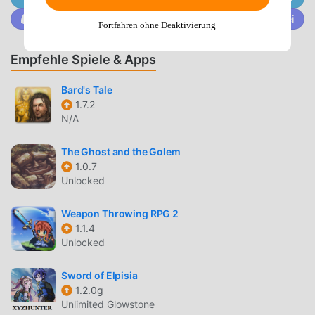
einzigartiges Gameplay geholfen, eine große Anzahl von
Trete @MODDROID.CO auf der Discord-Community bei
Fans auf der ganzen Welt zu gewinnen. Im Gegensatz zu
Fortfahren ohne Deaktivierung
herkömmlichen rpg-Spielen müssen Sie in 우당탕 친구들
nur das Anfänger-Tutorial durchgehen, sodass Sie ganz
Empfehle Spiele & Apps
einfach mit dem gesamten Spiel beginnen und die Freude
genießen können, die die klassischen rpg-Spiele bringen
Bard's Tale
우당탕 친구들 55. Gleichzeitig hat moddroid speziell eine
1.7.2
N/A
Plattform für rpg-Spieleliebhaber aufgebaut, die es Ihnen
ermöglicht, mit allen rpg-Spieleliebhabern auf der ganzen
The Ghost and the Golem
Welt zu kommunizieren und zu teilen, worauf Sie warten,
1.0.7
sich moddroid anzuschließen und das zu genießen rpg
Unlocked
Spiel mit allen globalen Partnern kommen glücklich
Weapon Throwing RPG 2
SCHÖNER BILDSCHIRM
1.1.4
Unlocked
Wie traditionelle rpg-Spiele hat 우당탕 친구들 einen
einzigartigen Kunststil, und seine hochwertigen Grafiken,
Sword of Elpisia
Karten und Charaktere machen 우당탕 친구들 dazu, viele
1.2.0g
rpg-Fans anzuziehen und zu vergleichen Im Vergleich zu
Unlimited Glowstone