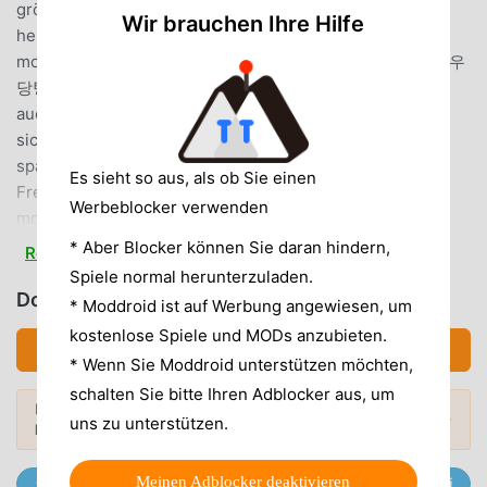
größte Mod-Apk-Download-Site für kostenlose Spiele
Wir brauchen Ihre Hilfe
herunterladen möchten, ist Moddroid Ihre beste Wahl.
moddroid stellt Ihnen nicht nur die neueste Version von 우
당탕 친구들 55 kostenlos zur Verfügung, sondern stellt
auch Free mod kostenlos zur Verfügung, was Ihnen hilft,
sich wiederholende mechanische Aufgaben im Spiel zu
sparen, damit Sie sich konzentrieren können darauf, die
Es sieht so aus, als ob Sie einen
Freude zu genießen, die das Spiel selbst mit sich bringt.
Werbeblocker verwenden
moddroid verspricht, dass jeder 우당탕 친구들 -Mod den
Spielern keine Gebühren in Rechnung stellt und 100 %
* Aber Blocker können Sie daran hindern,
Read more
sicher, verfügbar und kostenlos zu installieren ist. Laden
Spiele normal herunterzuladen.
Sie einfach den Moddroid-Client herunter, Sie können 우당
Download 우당탕 친구들 (MOD, Unlocked)
* Moddroid ist auf Werbung angewiesen, um
탕 친구들 55 mit einem Klick herunterladen und
kostenlose Spiele und MODs anzubieten.
installieren. Worauf wartest du, lade Moddroid herunter
Download APK (116.99MB)
* Wenn Sie Moddroid unterstützen möchten,
und spiele!
schalten Sie bitte Ihren Adblocker aus, um
Mehr entdecken? Stöbere in den
Beliebte Mods →
uns zu unterstützen.
EINZIGARTIGES GAMEPLAY
beliebtesten Mod APKs
von 2026.
우당탕 친구들 Als beliebtes rpg-Spiel hat ihm sein
Meinen Adblocker deaktivieren
Trete @MODDROID.CO auf dem Telegram-Channel bei