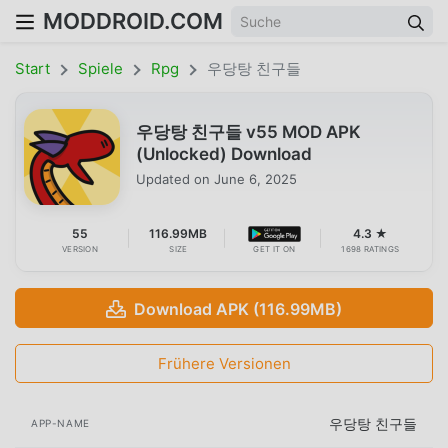
MODDROID.COM
Start
Spiele
Rpg
우당탕 친구들
우당탕 친구들 v55 MOD APK
(Unlocked) Download
Updated on
June 6, 2025
55
116.99MB
4.3 ★
VERSION
SIZE
GET IT ON
1698 RATINGS
Download APK (116.99MB)
Frühere Versionen
우당탕 친구들
APP-NAME