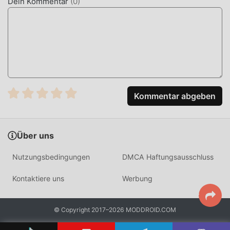
Dein Kommentar
(
0
)
von Mods diese Situation umgeschrieben. Hier müssen
Sie nicht die meiste Energie aufwenden und das etwas
langweilige „Ansammeln“ wiederholen. Mods können
Ihnen leicht dabei helfen, diesen Prozess zu überspringen,
wodurch Sie sich darauf konzentrieren können, die Freude
am Spiel selbst zu genießen
Kommentar abgeben
JETZT DOWNLOADEN
Klicken Sie einfach auf die Download-Schaltfläche, um die
Moddroid-APP zu installieren. Sie können die kostenlose
Über uns
Mod-Version 우당탕 친구들 55 im Moddroid-
Installationspaket direkt mit einem Klick herunterladen,
Nutzungsbedingungen
DMCA Haftungsausschluss
und es warten weitere kostenlose beliebte Mod-Spiele auf
Sie play, worauf warten Sie noch, laden Sie es jetzt
Kontaktiere uns
Werbung
herunter!
© Copyright 2017–2026 MODDROID.COM