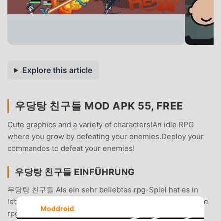
Explore this article
우당탕 친구들 MOD APK 55, FREE
Cute graphics and a variety of characters!An idle RPG
where you grow by defeating your enemies.Deploy your
commandos to defeat your enemies!
우당탕 친구들 EINFÜHRUNG
우당탕 친구들 Als ein sehr beliebtes rpg-Spiel hat es in
letzter Zeit viele Fans auf der ganzen Welt gewonnen, die
Moddroid
rpg-Spiele lieben. Wenn Sie dieses Spiel als weltweit