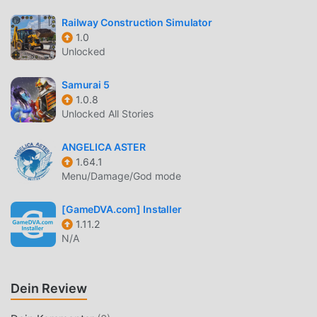
herkömmlichen rpg-Spielen hat 우당탕 친구들 55 eine
aktualisierte virtuelle Engine eingeführt und mutige
Railway Construction Simulator
Upgrades vorgenommen. Mit fortschrittlicherer
1.0
Technologie wurde das Bildschirmerlebnis des Spiels
Unlocked
erheblich verbessert. Während der ursprüngliche Stil von
rpg beibehalten wird, verbessert das Maximum das
Samurai 5
1.0.8
sensorische Erlebnis des Benutzers, und es gibt viele
Unlocked All Stories
verschiedene Arten von APK-Mobiltelefonen mit
hervorragender Anpassungsfähigkeit, die sicherstellen,
ANGELICA ASTER
dass alle Liebhaber von rpg-Spielen das Glück voll
1.64.1
genießen können gebracht von 우당탕 친구들 55
Menu/Damage/God mode
EINZIGARTIGER MOD
[GameDVA.com] Installer
1.11.2
Das traditionelle rpg-Spiel erfordert, dass Benutzer viel
N/A
Zeit damit verbringen, ihren Reichtum/ihre
Fähigkeiten/Fähigkeiten im Spiel anzuhäufen, was sowohl
das Merkmal als auch der Spaß des Spiels ist, aber
Dein Review
gleichzeitig wird der Anhäufungsprozess unvermeidlich
machen die Leute müde, aber jetzt hat das Aufkommen