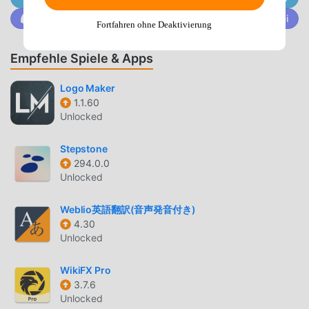
moddroid verspricht, dass alle Amazon A to Z -Mods den
Trete @MODDROID.CO auf der Discord-Community bei
Fortfahren ohne Deaktivierung
Benutzern keine Gebühren berechnen und 100 % sicher,
verfügbar und kostenlos zu installieren sind. Laden Sie
Empfehle Spiele & Apps
einfach den Moddroid-Client herunter, Sie können Amazon
A to Z 5.0.819.0 mit einem Klick herunterladen und
Logo Maker
installieren. Worauf warten Sie noch, laden Sie moddroid
1.1.60
jetzt herunter!
Unlocked
PRAKTISCHE FUNKTIONEN
Stepstone
294.0.0
Amazon A to Z Als beliebte business-Anwendung haben
Unlocked
ihre leistungsstarken Funktionen eine große Anzahl von
Benutzern angezogen. Im Vergleich zu herkömmlichen
Weblio英語翻訳(音声発音付き)
business-Anwendungen bietet Amazon A to Z ein
4.30
reichhaltigeres Erlebnis und leistungsfähigere Funktionen.
Unlocked
Sie müssen nur Amazon A to Z 5.0.819.0 herunterladen
und installieren, Sie können alle Funktionen ganz einfach
WikiFX Pro
3.7.6
erleben und es ist völlig kostenlos! Darüber hinaus
Unlocked
unterstützt moddroid auch die Anwendung business für