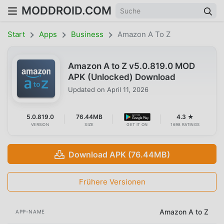
MODDROID.COM
Start
Apps
Business
Amazon A To Z
Amazon A to Z v5.0.819.0 MOD
APK (Unlocked) Download
Updated on
April 11, 2026
5.0.819.0
76.44MB
4.3 ★
VERSION
SIZE
GET IT ON
1698 RATINGS
Download APK (76.44MB)
Frühere Versionen
Amazon A to Z
APP-NAME