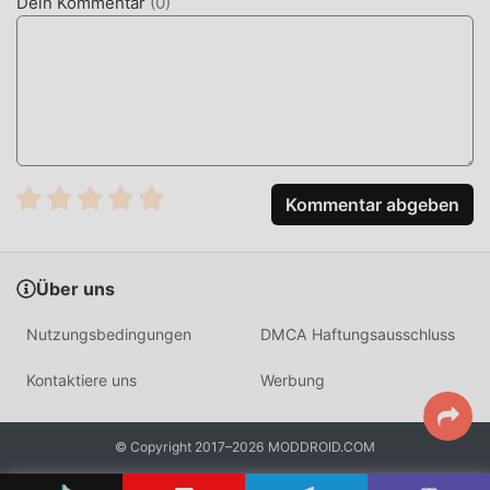
Dein Kommentar
(
0
)
Klicken Sie einfach auf die Download-Schaltfläche, um die
Moddroid-APP zu installieren. Sie können die kostenlose
Mod-Version Amazon A to Z 5.0.819.0 im Moddroid-
Installationspaket direkt mit einem Klick herunterladen,
und es warten weitere kostenlose beliebte Mod-Apps auf
Sie play, worauf warten Sie noch, laden Sie es jetzt
herunter!
Kommentar abgeben
Über uns
Nutzungsbedingungen
DMCA Haftungsausschluss
Kontaktiere uns
Werbung
© Copyright 2017–2026 MODDROID.COM