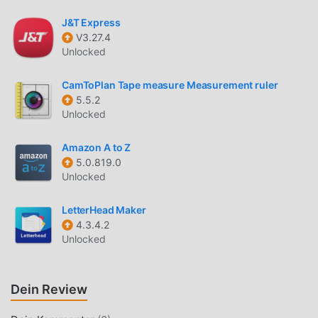
Fans, um Erfahrungen auszutauschen, die Freude zu
J&T Express
teilen, die sie in der Anwendung finden, worauf warten Sie
V3.27.4
noch, kommen Sie und laden Sie sie jetzt herunter
Unlocked
EINZIGARTIGER MOD
CamToPlan Tape measure Measurement ruler
5.5.2
moddroid stellt nicht nur originale Amazon A to Z 5.0.819.0
Unlocked
völlig kostenlos zur Verfügung, sondern hängt auch die
Mod-Version an, die Ihnen Free-Funktionen kostenlos zur
Amazon A to Z
Verfügung stellt, Sie können die höchste Stufe von
5.0.819.0
Amazon A to Z 5.0.819.0 mit der umfassendsten
Unlocked
Funktionalität. Darüber hinaus wurden alle Mods manuell
von moddroid authentifiziert, es ist 100% kostenlos und
LetterHead Maker
verfügbar. Jetzt müssen Sie nur noch moddroid auf den
4.3.4.2
Unlocked
Client herunterladen, Sie können die Mod-Version Free
Amazon A to Z 5.0.819.0 mit einem Klick herunterladen und
installieren und dann den Komfort von Amazon A to Z!
Dein Review
JETZT DOWNLOADEN