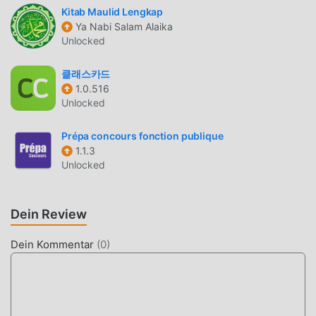
die education auf der ganzen Welt lieben. Wenn Sie diese
Kitab Maulid Lengkap
Ya Nabi Salam Alaika
App herunterladen möchten, ist Moddroid Ihre beste Wahl.
Unlocked
moddroid stellt Ihnen nicht nur die neueste Version von
Sight Sing kostenlos zur Verfügung, sondern stellt auch
클래스카드
Free-Mods kostenlos zur Verfügung, mit denen Sie alle
1.0.516
Funktionen der App kostenlos freischalten können.
Unlocked
moddroid verspricht, dass alle Sight Sing -Mods den
Benutzern keine Gebühren berechnen und 100 % sicher,
Prépa concours fonction publique
verfügbar und kostenlos zu installieren sind. Laden Sie
1.1.3
einfach den Moddroid-Client herunter, Sie können Sight
Unlocked
Sing mit einem Klick herunterladen und installieren.
Worauf warten Sie noch, laden Sie moddroid jetzt
Dein Review
herunter!
Dein Kommentar
(
0
)
PRAKTISCHE FUNKTIONEN
Sight Sing Als beliebte education-Anwendung haben ihre
leistungsstarken Funktionen eine große Anzahl von
Benutzern angezogen. Im Vergleich zu herkömmlichen