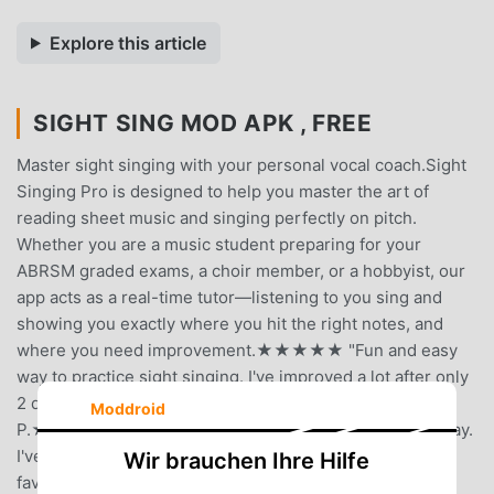
Explore this article
SIGHT SING MOD APK , FREE
Master sight singing with your personal vocal coach.Sight
Singing Pro is designed to help you master the art of
reading sheet music and singing perfectly on pitch.
Whether you are a music student preparing for your
ABRSM graded exams, a choir member, or a hobbyist, our
app acts as a real-time tutor—listening to you sing and
showing you exactly where you hit the right notes, and
where you need improvement.★★★★★ "Fun and easy
way to practice sight singing. I've improved a lot after only
2 days. It's great how it tests you in real time." – Linda
Moddroid
P.★★★★★ "Great way to learn by doing a little each day.
I've tried other sight reading apps and this one is my
Wir brauchen Ihre Hilfe
favorite." – John F.【 3 Core Training Modes 】• Sight