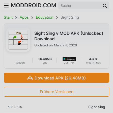
MODDROID.COM
Start
Apps
Education
Sight Sing
Sight Sing v MOD APK (Unlocked)
Download
Updated on
March 4, 2026
26.48MB
4.3 ★
VERSION
SIZE
GET IT ON
1698 RATINGS
Download APK (26.48MB)
Frühere Versionen
Sight Sing
APP-NAME