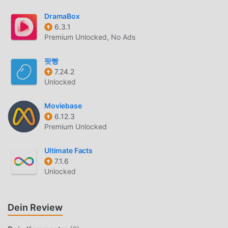
below.support.namegenerator@zipoapps.com
DramaBox
6.3.1
NAME GENERATOR EINFÜHRUNG
Premium Unlocked, No Ads
Name Generator Als sehr beliebte entertainment-App hat
팟빵
sie in letzter Zeit eine große Anzahl von Benutzern
7.24.2
angezogen, die entertainment auf der ganzen Welt lieben.
Unlocked
Wenn Sie diese App herunterladen möchten, ist Moddroid
Ihre beste Wahl. moddroid stellt Ihnen nicht nur die
Moviebase
neueste Version von Name Generator 1.6.1 kostenlos zur
6.12.3
Verfügung, sondern stellt auch Free-Mods kostenlos zur
Premium Unlocked
Verfügung, mit denen Sie alle Funktionen der App
kostenlos freischalten können. moddroid verspricht, dass
Ultimate Facts
alle Name Generator -Mods den Benutzern keine
7.1.6
Unlocked
Gebühren berechnen und 100 % sicher, verfügbar und
kostenlos zu installieren sind. Laden Sie einfach den
Moddroid-Client herunter, Sie können Name Generator
Dein Review
1.6.1 mit einem Klick herunterladen und installieren. Worauf
warten Sie noch, laden Sie moddroid jetzt herunter!