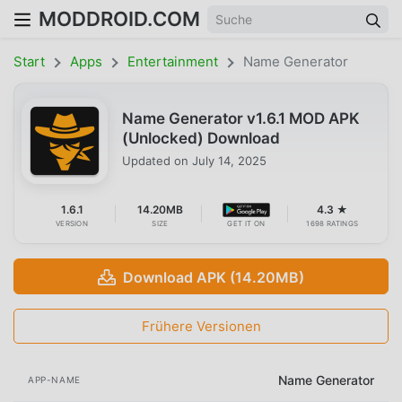
MODDROID.COM
Start
Apps
Entertainment
Name Generator
Name Generator v1.6.1 MOD APK
(Unlocked) Download
Updated on
July 14, 2025
1.6.1
14.20MB
4.3 ★
VERSION
SIZE
GET IT ON
1698 RATINGS
Download APK (14.20MB)
Frühere Versionen
Name Generator
APP-NAME