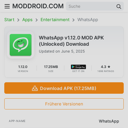
MODDROID.COM
Start
Apps
Entertainment
WhatsApp
WhatsApp v1.12.0 MOD APK
(Unlocked) Download
Updated on
June 5, 2025
1.12.0
17.25MB
4.3 ★
VERSION
SIZE
GET IT ON
1698 RATINGS
Download APK (17.25MB)
Frühere Versionen
WhatsApp
APP-NAME