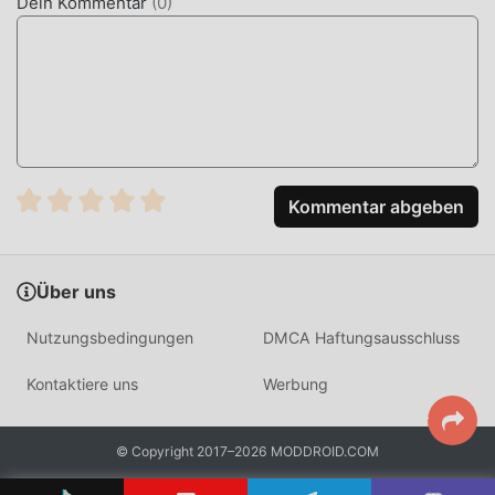
Dein Kommentar
(
0
)
Klicken Sie einfach auf die Download-Schaltfläche, um die
Moddroid-APP zu installieren. Sie können die kostenlose
Mod-Version WhatsApp 1.12.0 im Moddroid-
Installationspaket direkt mit einem Klick herunterladen,
und es warten weitere kostenlose beliebte Mod-Apps auf
Sie play, worauf warten Sie noch, laden Sie es jetzt
herunter!
Kommentar abgeben
Über uns
Nutzungsbedingungen
DMCA Haftungsausschluss
Kontaktiere uns
Werbung
© Copyright 2017–2026 MODDROID.COM