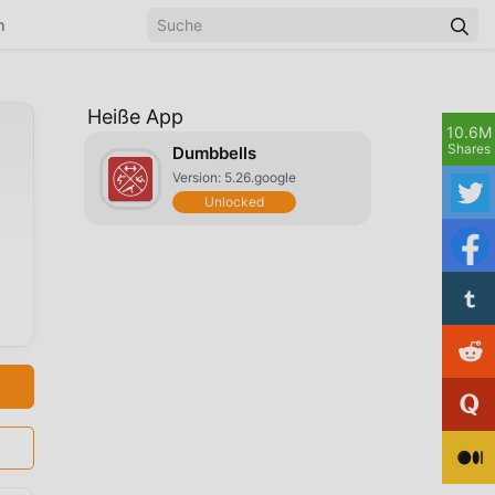
n
Heiße App
10.6M
Shares
Dumbbells
Version: 5.26.google
Unlocked