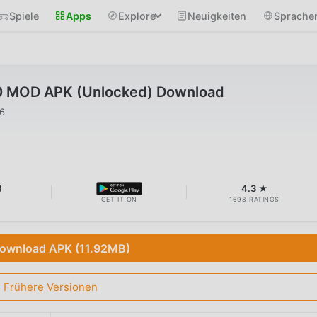
Spiele
Apps
Explore
Neuigkeiten
Sprache
0 MOD APK (Unlocked) Download
26
B
4.3 ★
GET IT ON
1698 RATINGS
ownload APK (11.92MB)
Frühere Versionen