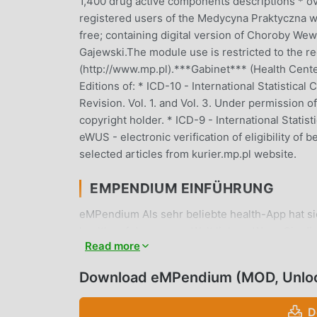
1,400 drug active components descriptions * ov
registered users of the Medycyna Praktyczna 
free; containing digital version of Choroby We
Gajewski.The module use is restricted to the r
(http://www.mp.pl).***Gabinet*** (Health Center
Editions of: * ICD-10 - International Statistica
Revision. Vol. 1. and Vol. 3. Under permission 
copyright holder. * ICD-9 - International Statis
eWUS - electronic verification of eligibility o
selected articles from kurier.mp.pl website.
EMPENDIUM EINFÜHRUNG
eMPendium Als sehr beliebte health-App hat sie
health auf der ganzen Welt lieben. Wenn Sie di
Read more
moddroid stellt Ihnen nicht nur die neueste Ve
auch Free-Mods kostenlos zur Verfügung, mit d
Download eMPendium (MOD, Unlo
moddroid verspricht, dass alle eMPendium -M
verfügbar und kostenlos zu installieren sind. 
D
eMPendium 6.0.0 mit einem Klick herunterladen 