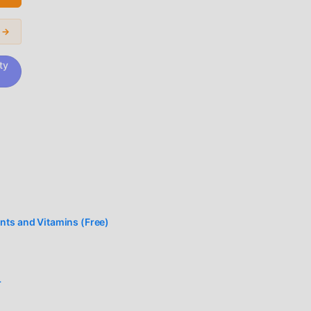
s →
ty
nd
en,
od-
nts and Vitamins (Free)
id
ren
r