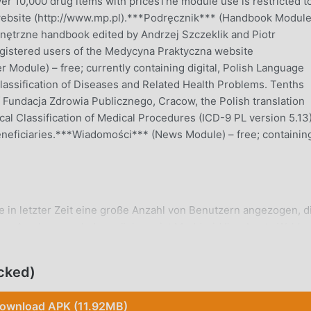
er 10,000 drug items with pricesThe module use is restricted t
website (http://www.mp.pl).***Podręcznik*** (Handbook Module
wnętrzne handbook edited by Andrzej Szczeklik and Piotr
egistered users of the Medycyna Praktyczna website
 Module) – free; currently containing digital, Polish Language
l Classification of Diseases and Related Health Problems. Tenths
of Fundacja Zdrowia Publicznego, Cracow, the Polish translation
tical Classification of Medical Procedures (ICD-9 PL version 5.13
f beneficiaries.***Wiadomości*** (News Module) – free; containin
 in letzter Zeit eine große Anzahl von Benutzern angezogen, d
ese App herunterladen möchten, ist Moddroid Ihre beste Wahl.
rsion von eMPendium 6.0.0 kostenlos zur Verfügung, sondern st
enen Sie alle Funktionen der App kostenlos freischalten könne
cked)
ods den Benutzern keine Gebühren berechnen und 100 % sicher
Laden Sie einfach den Moddroid-Client herunter, Sie können
ownload APK (11.92MB)
und installieren. Worauf warten Sie noch, laden Sie moddroid j