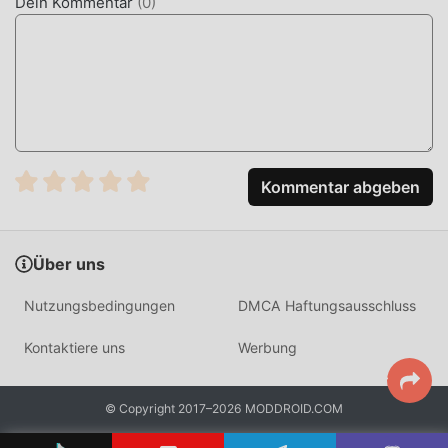
Dein Kommentar
(
0
)
JETZT DOWNLOADEN
Klicken Sie einfach auf die Download-Schaltfläche, um die
Moddroid-APP zu installieren. Sie können die kostenlose
Mod-Version PFEI 10.2.5 im Moddroid-Installationspaket
direkt mit einem Klick herunterladen, und es warten
weitere kostenlose beliebte Mod-Apps auf Sie play, worauf
Kommentar abgeben
warten Sie noch, laden Sie es jetzt herunter!
Über uns
Nutzungsbedingungen
DMCA Haftungsausschluss
Kontaktiere uns
Werbung
© Copyright 2017–2026 MODDROID.COM