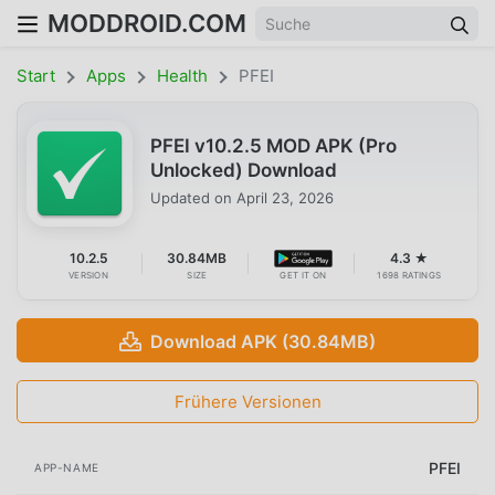
MODDROID.COM
Start
Apps
Health
PFEI
PFEI v10.2.5 MOD APK (Pro
Unlocked) Download
Updated on
April 23, 2026
10.2.5
30.84MB
4.3 ★
VERSION
SIZE
GET IT ON
1698 RATINGS
Download APK (30.84MB)
Frühere Versionen
PFEI
APP-NAME