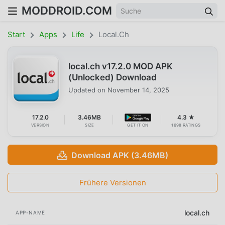
MODDROID.COM
Start
Apps
Life
Local.ch
local.ch v17.2.0 MOD APK
(Unlocked) Download
Updated on
November 14, 2025
17.2.0
3.46MB
4.3 ★
VERSION
SIZE
GET IT ON
1698 RATINGS
Download APK (3.46MB)
Frühere Versionen
local.ch
APP-NAME