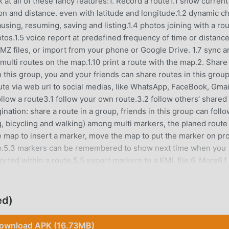
k at all of these fancy features:1. Record a route1.1 show current
on and distance. even with latitude and longitude.1.2 dynamic ch
using, resuming, saving and listing.1.4 photos joining with a ro
tos.1.5 voice report at predefined frequency of time or distanc
Z files, or import from your phone or Google Drive. 1.7 sync a
multi routes on the map.1.10 print a route with the map.2. Share
in this group, you and your friends can share routes in this group
oute via web url to social medias, like WhatsApp, FaceBook, Gmai
ollow a route3.1 follow your own route.3.2 follow others’ shared
ination: share a route in a group, friends in this group can foll
ing, bicycling and walking) among multi markers, the planed route
e map to insert a marker, move the map to put the marker on pr
map.5.3 markers can be remembered to show next time when you
ted within a route.5.5 export markers to a KML file.6. More6.1
d offline map.6.3 add map layer, and auto load this layer when t
e, measure area, or to connect points to design a route line.The
or route saving.2. Photo permission for joining photos with a
ed)
.4. Internet permission for route sharing.Attention:1. Google Pl
basic features are free forever, others need subscription after t
ownload APK (16.73MB)