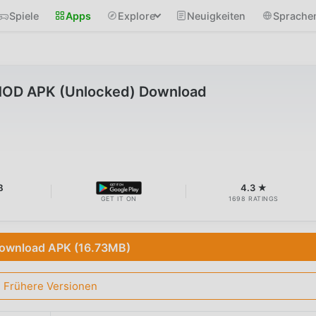
Spiele
Apps
Explore
Neuigkeiten
Sprache
MOD APK (Unlocked) Download
B
4.3 ★
GET IT ON
1698 RATINGS
ownload APK (16.73MB)
Frühere Versionen