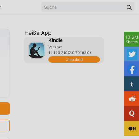
n
Heiße App
10.6M
Kindle
Shares
Version:
14.143.210(2.0.70192.0)
Unlocked