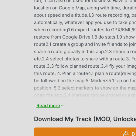
fun, it can also be used for business.Have a loo
location on Google Map, along with time, durati
about speed and altitude.1.3 route recording, pa
automatically, whatever app you use to take pho
when recording1.6 export routes to GPX/KML/KM
restore from Google Drive.1.8 do stats.1.9 show 
route2.1 create a group and invite friends to jo
share a route globally in this app.2.3 share a r
etc.2.4 select photos to share with a route.3. F
route.3.3 follow planned route.3.4 fly your imag
this route. 4. Plan a route4.1 plan a route(driv
be followed on the map.5. Markers5.1 tap on th
position. 5.2 select markers to show on the 
open the app.5.4 markers can be shared or expor
broadcast your locations to friends.6.2 downloa
Read more
app starts.6.4 click the map to measure distanc
needs such permissions:1. Storage permission f
Download My Track (MOD, Unlock
route.3. Location permission for route recording
and Google Maps should be installed first.2. All 
D