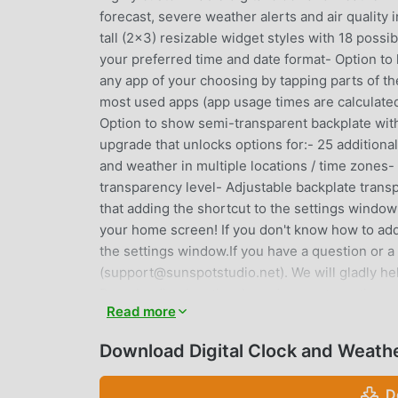
forecast, severe weather alerts and air quality
tall (2x3) resizable widget styles with 18 possi
your preferred time and date format- Option to 
any app of your choosing by tapping parts of th
most used apps (app usage times are calculated 
Option to show semi-transparent backplate with
upgrade that unlocks options for:- 25 additiona
and weather in multiple locations / time zones-
transparency level- Adjustable backplate tran
that adding the shortcut to the settings window
your home screen! If you don't know how to add
the settings window.If you have a question or a
(support@sunspotstudio.net). We will gladly he
Downloading location-based current weather, we
Read more
Letting the user use custom fonts (Premium on
settings- Location data may be used for providi
Download Digital Clock and Weat
by Samsung's Clock app- Determining which are 
translate the app in your language or improve th
D