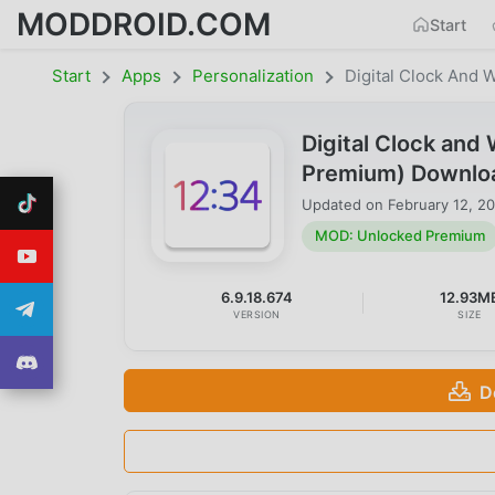
MODDROID.COM
Start
Start
Apps
Personalization
Digital Clock And 
Digital Clock an
Premium) Downlo
Updated on
February 12, 2
MOD: Unlocked Premium
6.9.18.674
12.93M
VERSION
SIZE
D