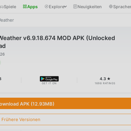
Spiele
Apps
Explore
Neuigkeiten
Sprache
Weather
d Weather v6.9.18.674 MOD APK (Unlocked
ad
026
B
4.3 ★
GET IT ON
1698 RATINGS
ownload APK (12.93MB)
Frühere Versionen