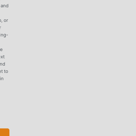
 and
, or
r
ing-
me
ext
ind
t to
in
ion-
 set