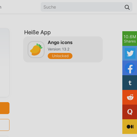
n
Heiße App
10.6M
Shares
Ango icons
Version: 13.2
Unlocked