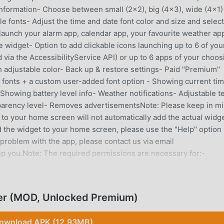
 information- Choose between small (2x2), big (4x3), wide (4x1)
ble fonts- Adjust the time and date font color and size and select
launch your alarm app, calendar app, your favourite weather app
e widget- Option to add clickable icons launching up to 6 of you
via the AccessibilityService API) or up to 6 apps of your choos
 adjustable color- Back up & restore settings- Paid "Premium"
l fonts + a custom user-added font option - Showing current ti
 Showing battery level info- Weather notifications- Adjustable t
sparency level- Removes advertisementsNote: Please keep in m
 to your home screen will not automatically add the actual widge
 the widget to your home screen, please use the "Help" option 
 problem with the app, please contact us via email
lp you.Note: The required permissions are necessary for:-
ather forecast, severe weather alerts and air quality informat
ly)- The Premium in-app purchase- Backing up & restoring
ng you more relevant ads- Access the correct next alarm's time
her (MOD, Unlocked Premium)
your most used apps (for the App links functionality)Help us
e current translation by going to:
ownload APK (12.93MB)