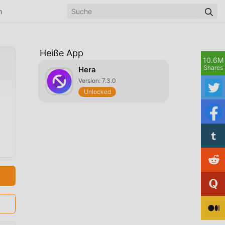
n
Heiße App
10.6M
Shares
Hera
Version: 7.3.0
Unlocked