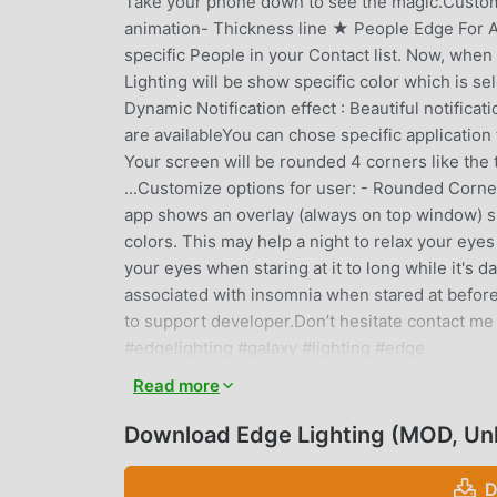
Take your phone down to see the magic.Customi
animation- Thickness line ★ People Edge For An
specific People in your Contact list. Now, when
Lighting will be show specific color which is se
Dynamic Notification effect : Beautiful notifica
are availableYou can chose specific applicatio
Your screen will be rounded 4 corners like the 
...Customize options for user: - Rounded Corne
app shows an overlay (always on top window) sh
colors. This may help a night to relax your ey
your eyes when staring at it to long while it's 
associated with insomnia when stared at before 
to support developer.Don’t hesitate contact me
#edgelighting #galaxy #lighting #edge
Read more
EDGE LIGHTING EINFÜHRUNG
Download Edge Lighting (MOD, Un
Edge Lighting Als sehr beliebte personalization
angezogen, die personalization auf der ganzen
D
Moddroid Ihre beste Wahl. moddroid stellt Ihne