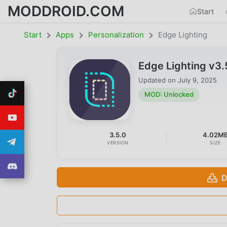
MODDROID.COM
Start
Start
Apps
Personalization
Edge Lighting
Edge Lighting v3
Updated on
July 9, 2025
MOD: Unlocked
3.5.0
4.02M
VERSION
SIZE
D