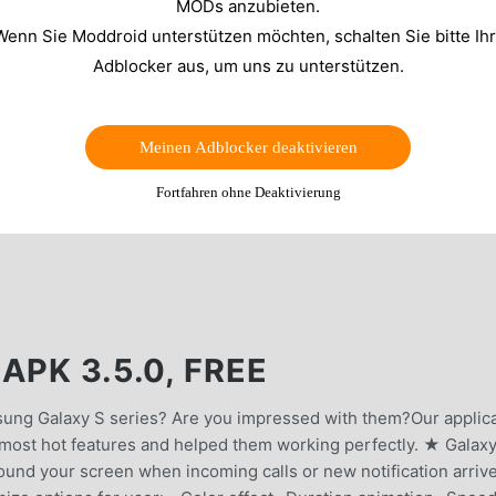
MODs anzubieten.
Wenn Sie Moddroid unterstützen möchten, schalten Sie bitte Ih
Adblocker aus, um uns zu unterstützen.
Meinen Adblocker deaktivieren
Fortfahren ohne Deaktivierung
APK 3.5.0, FREE
sung Galaxy S series? Are you impressed with them?Our applic
 most hot features and helped them working perfectly. ★ Galax
ound your screen when incoming calls or new notification arrive