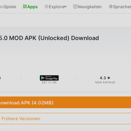
Spiele
Apps
Explore
Neuigkeiten
Sprache
.5.0 MOD APK (Unlocked) Download
B
4.3 ★
GET IT ON
1698 RATINGS
ownload APK (4.02MB)
Frühere Versionen