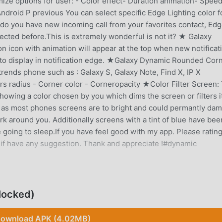
ze options for user: - Color effect- Duration animation- Spee
droid P previous You can select specific Edge Lighting color f
 do you have new incoming call from your favorites contact, Ed
lected before.This is extremely wonderful is not it? ★ Galaxy
tion icon with animation will appear at the top when new notificat
n to display in notification edge. ★Galaxy Dynamic Rounded Cor
trends phone such as : Galaxy S, Galaxy Note, Find X, IP X
rs radius - Corner color - Corneropacity ★Color Filter Screen:
owing a color chosen by you which dims the screen or filters i
es as most phones screens are to bright and could permantly da
dark around you. Additionally screens with a tint of blue have bee
going to sleep.If you have feel good with my app. Please rating
 if have any suggestion. Thank and appreciate !#dynamic
locked)
-App hat sie in letzter Zeit eine große Anzahl von Benutzern
 Welt lieben. Wenn Sie diese App herunterladen möchten, ist
ownload APK (4.02MB)
n nicht nur die neueste Version von Edge Lighting 3.5.0 kostenl