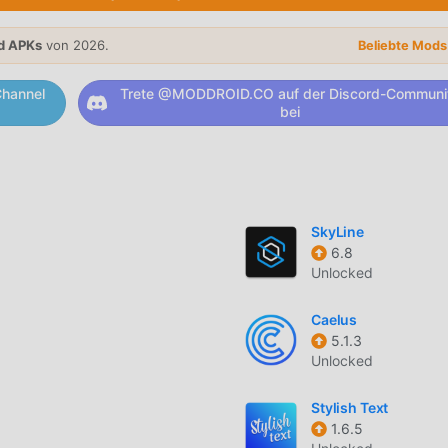
kostenlos zur Verfügung, mit denen Sie alle Funktionen der Ap
richt, dass alle Edge Lighting -Mods den Benutzern keine Geb
d APKs
von 2026.
Beliebte Mod
enlos zu installieren sind. Laden Sie einfach den Moddroid-Cl
inem Klick herunterladen und installieren. Worauf warten Sie no
hannel
Trete @MODDROID.CO auf der Discord-Communi
bei
wendung haben ihre leistungsstarken Funktionen eine große An
kömmlichen personalization-Anwendungen bietet Edge Lighting
SkyLine
 Funktionen. Sie müssen nur Edge Lighting 3.5.0 herunterladen
6.8
Unlocked
infach erleben und es ist völlig kostenlos! Darüber hinaus
onalization für Fans, um Erfahrungen auszutauschen, die Freu
Caelus
rauf warten Sie noch, kommen Sie und laden Sie sie jetzt herun
5.1.3
Unlocked
ng 3.5.0 völlig kostenlos zur Verfügung, sondern hängt auch die
Stylish Text
1.6.5
tenlos zur Verfügung stellt, Sie können die höchste Stufe von