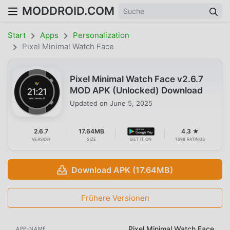
MODDROID.COM
Start
Apps
Personalization
Pixel Minimal Watch Face
Pixel Minimal Watch Face v2.6.7
MOD APK (Unlocked) Download
Updated on
June 5, 2025
2.6.7
17.64MB
4.3 ★
VERSION
SIZE
GET IT ON
1698 RATINGS
Download APK (17.64MB)
Frühere Versionen
Pixel Minimal Watch Face
APP-NAME