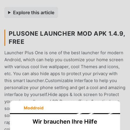
Explore this article
PLUSONE LAUNCHER MOD APK 1.4.9,
FREE
Launcher Plus One is one of the best launcher for modern
Android, which can help you customize your home screen
with various cool live wallpaper, cool Themes and icons,
etc. You can also hide apps to protect your privacy with
this smart launcher.Customizable Interface to help you
personalize your phone setting and get a cool and amazing
interface by yourself.Hide apps & lock screen to Protect
your privacy all around.3D Drawer effects & vertical app
Moddroid
sorting also availableQuick search & customized app
sorting to help you to get the app you want easily and
Wir brauchen Ihre Hilfe
rapidly.◆ Key Features:Personalize Themes Huge
collections of Different gorgeous Themes with HD