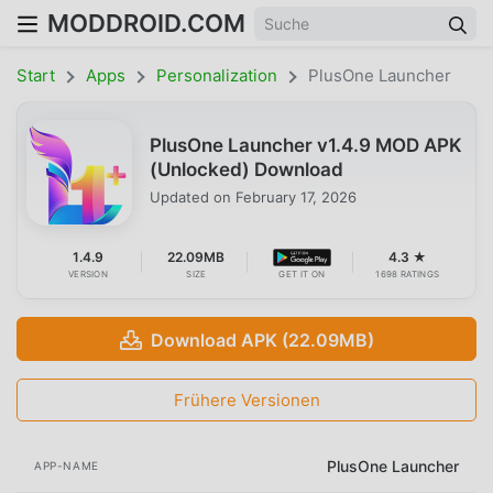
MODDROID.COM
Start
Apps
Personalization
PlusOne Launcher
PlusOne Launcher v1.4.9 MOD APK
(Unlocked) Download
Updated on
February 17, 2026
1.4.9
22.09MB
4.3 ★
VERSION
SIZE
GET IT ON
1698 RATINGS
Download APK (22.09MB)
Frühere Versionen
PlusOne Launcher
APP-NAME