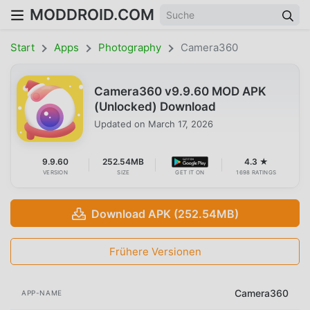
MODDROID.COM
Start
Apps
Photography
Camera360
Camera360 v9.9.60 MOD APK
(Unlocked) Download
Updated on
March 17, 2026
9.9.60
252.54MB
4.3 ★
VERSION
SIZE
GET IT ON
1698 RATINGS
Download APK (252.54MB)
Frühere Versionen
Camera360
APP-NAME