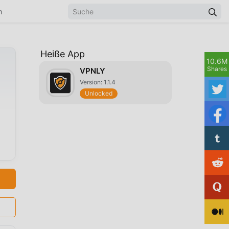
n
Heiße App
10.6M
Shares
VPNLY
Version: 1.1.4
Unlocked