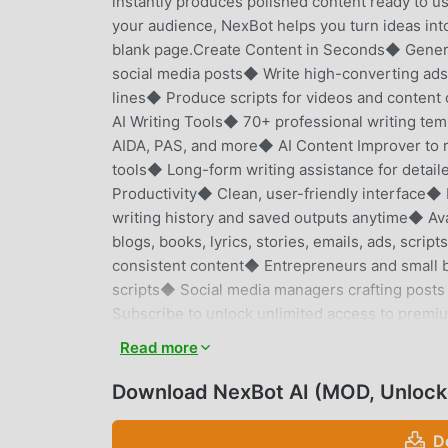
instantly produces polished content ready to u
your audience, NexBot helps you turn ideas into
blank page.Create Content in Seconds◆ Generat
social media posts◆ Write high-converting ad
lines◆ Produce scripts for videos and content 
AI Writing Tools◆ 70+ professional writing te
AIDA, PAS, and more◆ AI Content Improver to 
tools◆ Long-form writing assistance for detail
Productivity◆ Clean, user-friendly interface
writing history and saved outputs anytime◆ Av
blogs, books, lyrics, stories, emails, ads, scri
consistent content◆ Entrepreneurs and small b
scripts◆ Social media managers crafting posts
Subscribe to unlock unlimited access to premi
on the selected planLearn more: https://nexbot.
Read more
https://nexbot.ai/terms
Download NexBot AI (MOD, Unlock
NEXBOT AI EINFÜHRUNG
D
NexBot AI Als sehr beliebte productivity-App h