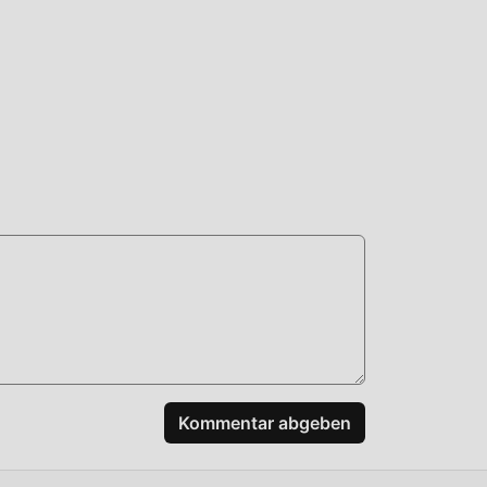
-
t AI
n
und
nter!
Kommentar abgeben