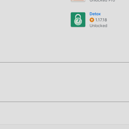
.9.3 völlig kostenlos zur Verfügung, sondern hängt auch die Mod
s zur Verfügung stellt, Sie können die höchste Stufe von NexBo
Detox
arüber hinaus wurden alle Mods manuell von moddroid
1.17.18
ügbar. Jetzt müssen Sie nur noch moddroid auf den Client
Unlocked
 NexBot AI 1.9.3 mit einem Klick herunterladen und installiere
che, um die Moddroid-APP zu installieren. Sie können die
roid-Installationspaket direkt mit einem Klick herunterladen, 
 auf Sie play, worauf warten Sie noch, laden Sie es jetzt heru