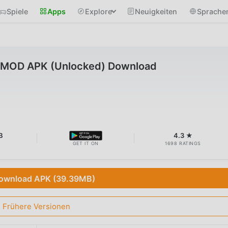
Spiele
Apps
Explore
Neuigkeiten
Sprache
2 MOD APK (Unlocked) Download
B
4.3 ★
GET IT ON
1698 RATINGS
ownload APK (39.39MB)
Frühere Versionen