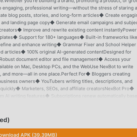
se.Whether you're building a brand, promoting a product, or gr
 engaging, professional writing—without the stress of staring a
e blog posts, stories, and long-form articles◆ Create engagi
s and landing page copy◆ Generate email campaigns and subje
creators◆ Improve and rewrite existing content instantlyPower
mplates◆ Support for 180+ languages◆ Built-in frameworks lik
refine and enhance writing◆ Grammar Fixer and School Helper
ed articles◆ 100% original AI-generated contentDesigned for
◆ Robust document editor and file management◆ Access your
ailable on Mac, Desktop PCs, and the WebUse NexBot to write
pts, and more—all in one place.Perfect For◆ Bloggers creating
usiness owners◆ YouTubers writing titles, descriptions, and
 quickly◆ Marketers, SEOs, and affiliate creatorsNexBot Pro◆
um AI writing features◆ Subscriptions renew automatically bas
aiPrivacy Policy: https://nexbot.ai/privacyTerms of Use:
ed)
ownload APK (39.39MB)
at sie in letzter Zeit eine große Anzahl von Benutzern angezoge