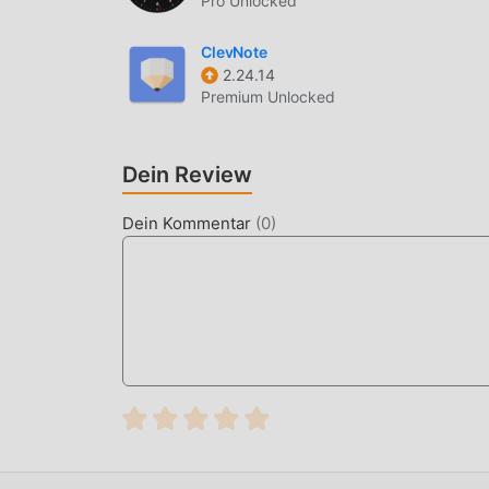
Pro Unlocked
moddroid stellt nicht nur originale NexBot AI 1
Version an, die Ihnen Free-Funktionen kostenlo
ClevNote
1.9.3 mit der umfassendsten Funktionalität. D
2.24.14
authentifiziert, es ist 100% kostenlos und verf
Premium Unlocked
herunterladen, Sie können die Mod-Version Free
und dann den Komfort von NexBot AI!
Dein Review
JETZT DOWNLOADEN
Dein Kommentar
(
0
)
Klicken Sie einfach auf die Download-Schaltflä
kostenlose Mod-Version NexBot AI 1.9.3 im Modd
es warten weitere kostenlose beliebte Mod-Apps