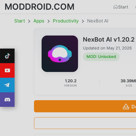
MODDROID.COM
Start
Start
Apps
Productivity
NexBot AI
NexBot AI v1.20.
Updated on
May 21, 2026
MOD: Unlocked
1.20.2
39.39M
VERSION
SIZE
D