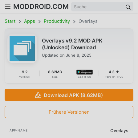
MODDROID.COM
Start
Apps
Productivity
Overlays
Overlays v9.2 MOD APK
(Unlocked) Download
Updated on
June 8, 2025
9.2
8.62MB
4.3 ★
VERSION
SIZE
GET IT ON
1698 RATINGS
Download APK (8.62MB)
Frühere Versionen
Overlays
APP-NAME