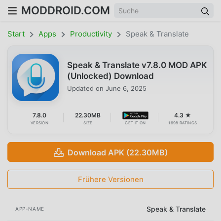
MODDROID.COM
Start
Apps
Productivity
Speak & Translate
Speak & Translate v7.8.0 MOD APK
(Unlocked) Download
Updated on
June 6, 2025
7.8.0
22.30MB
4.3 ★
VERSION
SIZE
GET IT ON
1698 RATINGS
Download APK (22.30MB)
Frühere Versionen
Speak & Translate
APP-NAME