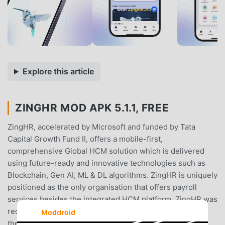
Explore this article
ZINGHR MOD APK 5.1.1, FREE
ZingHR, accelerated by Microsoft and funded by Tata
Capital Growth Fund II, offers a mobile-first,
comprehensive Global HCM solution which is delivered
using future-ready and innovative technologies such as
Blockchain, Gen AI, ML & DL algorithms. ZingHR is uniquely
positioned as the only organisation that offers payroll
services besides the integrated HCM platform. ZingHR was
recognized by Gartner as Customer’s Choice in 2024 in
Moddroid
their Voice of the Customer quadrants for Cloud HCM