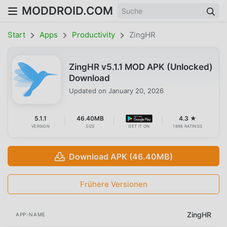
MODDROID.COM
Start
Apps
Productivity
ZingHR
ZingHR v5.1.1 MOD APK (Unlocked)
Download
Updated on
January 20, 2026
5.1.1
46.40MB
4.3 ★
VERSION
SIZE
GET IT ON
1698 RATINGS
Download APK (46.40MB)
Frühere Versionen
ZingHR
APP-NAME