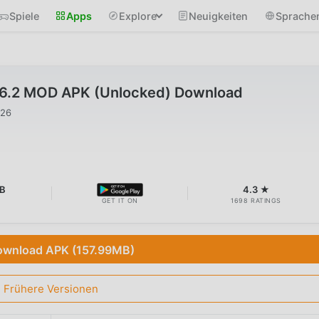
Spiele
Apps
Explore
Neuigkeiten
Sprache
26.2 MOD APK (Unlocked) Download
026
B
4.3 ★
GET IT ON
1698 RATINGS
wnload APK (157.99MB)
Frühere Versionen