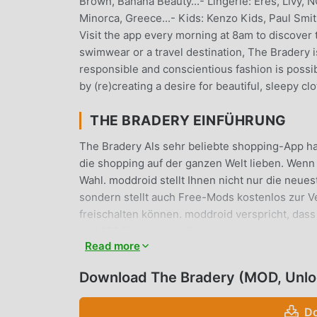
Brown, Banana Beauty...- Lingerie: Eres, Livy, N
Minorca, Greece...- Kids: Kenzo Kids, Paul Smi
Visit the app every morning at 8am to discover t
swimwear or a travel destination, The Bradery 
responsible and conscientious fashion is possib
by (re)creating a desire for beautiful, sleepy cl
THE BRADERY EINFÜHRUNG
The Bradery Als sehr beliebte shopping-App hat
die shopping auf der ganzen Welt lieben. Wenn
Wahl. moddroid stellt Ihnen nicht nur die neue
sondern stellt auch Free-Mods kostenlos zur V
freischalten können. moddroid verspricht, da
und 100 % sicher, verfügbar und kostenlos zu i
Read more
Sie können The Bradery 11.26.2 mit einem Klick
moddroid jetzt herunter!
Download The Bradery (MOD, Unl
PRAKTISCHE FUNKTIONEN
Do