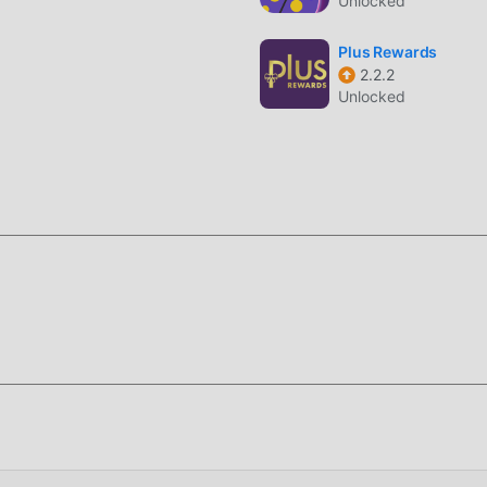
Unlocked
Apps auf Sie play, worauf warten Sie noch, laden Sie es jetzt
Plus Rewards
2.2.2
Unlocked