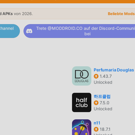
haben ihre leistungsstarken Funktionen eine große Anzahl vo
mlichen shopping-Anwendungen bietet The Bradery ein
d APKs
von 2026.
Beliebte Mod
 Funktionen. Sie müssen nur The Bradery 11.26.2 herunterladen
infach erleben und es ist völlig kostenlos! Darüber hinaus
hannel
Trete @MODDROID.CO auf der Discord-Communi
ping für Fans, um Erfahrungen auszutauschen, die Freude zu
bei
f warten Sie noch, kommen Sie und laden Sie sie jetzt herunter
 11.26.2 völlig kostenlos zur Verfügung, sondern hängt auch die
Perfumaria Douglas
tenlos zur Verfügung stellt, Sie können die höchste Stufe von
1.43.7
nalität. Darüber hinaus wurden alle Mods manuell von moddroid
Unlocked
ügbar. Jetzt müssen Sie nur noch moddroid auf den Client
e The Bradery 11.26.2 mit einem Klick herunterladen und
하프클럽
dery!
7.5.0
Unlocked
n11
che, um die Moddroid-APP zu installieren. Sie können die
18.7.1
Moddroid-Installationspaket direkt mit einem Klick herunterla