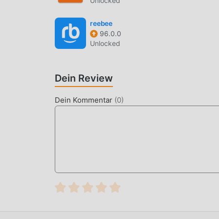
Unlocked
und es warten weitere kostenlose beliebte Mod-
herunter!
reebee
96.0.0
Unlocked
Dein Review
Dein Kommentar
(
0
)