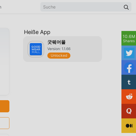
n
Heiße App
10.6M
Shares
굿웨어몰
Version: 1.1.66
Unlocked