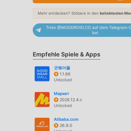
The Bradery Als beliebte shopping-Anwendung 
Benutzern angezogen. Im Vergleich zu herköm
Mehr entdecken? Stöbere in den
beliebtesten Mo
reichhaltigeres Erlebnis und leistungsfähigere
installieren, Sie können alle Funktionen ganz e
Trete @MODDROID.CO auf dem Telegram-C
unterstützt moddroid auch die Anwendung shop
bei
teilen, die sie in der Anwendung finden, worau
EINZIGARTIGER MOD
Empfehle Spiele & Apps
moddroid stellt nicht nur originale The Bradery
굿웨어몰
Mod-Version an, die Ihnen Free-Funktionen kos
1.1.66
Bradery 11.26.2 mit der umfassendsten Funktio
Unlocked
authentifiziert, es ist 100% kostenlos und verf
herunterladen, Sie können die Mod-Version Fre
Маркет
installieren und dann den Komfort von The Bra
2026.12.4.c
Unlocked
JETZT DOWNLOADEN
Alibaba.com
Klicken Sie einfach auf die Download-Schaltflä
26.9.0
kostenlose Mod-Version The Bradery 11.26.2 im 