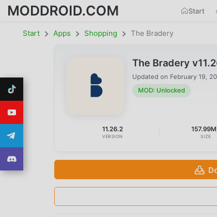
MODDROID.COM
Start
Start
Apps
Shopping
The Bradery
The Bradery v11.
Updated on
February 19, 2
MOD: Unlocked
11.26.2
157.99M
VERSION
SIZE
Do