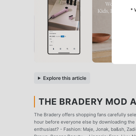
* 
Explore this article
THE BRADERY MOD AP
The Bradery offers shopping fans carefully sele
hour before everyone else by downloading the a
enthusiast? - Fashion: Maje, Jonak, ba&sh, Zad