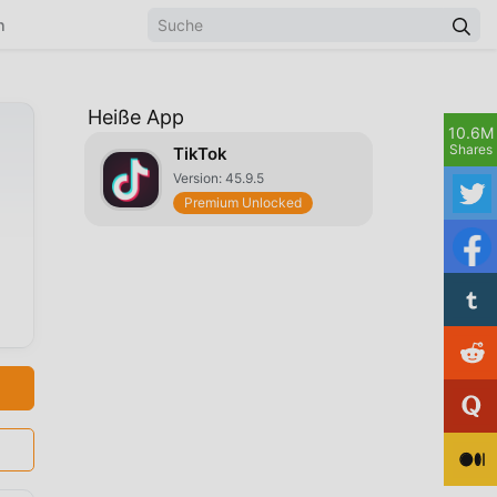
n
Heiße App
10.6M
Shares
TikTok
Version: 45.9.5
Premium Unlocked