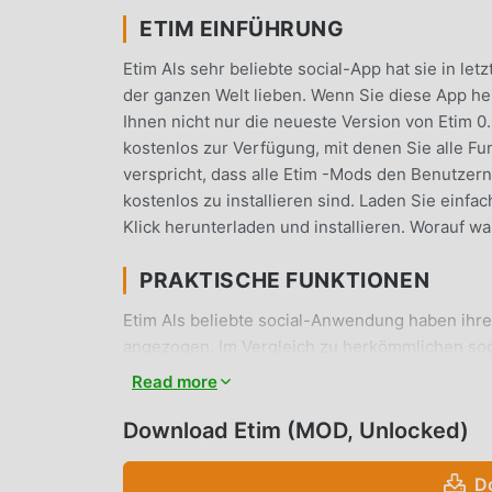
ETIM EINFÜHRUNG
Etim Als sehr beliebte social-App hat sie in le
der ganzen Welt lieben. Wenn Sie diese App her
Ihnen nicht nur die neueste Version von Etim 0
kostenlos zur Verfügung, mit denen Sie alle F
verspricht, dass alle Etim -Mods den Benutzer
kostenlos zu installieren sind. Laden Sie einf
Klick herunterladen und installieren. Worauf wa
PRAKTISCHE FUNKTIONEN
Etim Als beliebte social-Anwendung haben ihre
angezogen. Im Vergleich zu herkömmlichen soci
leistungsfähigere Funktionen. Sie müssen nur E
Read more
Funktionen ganz einfach erleben und es ist völ
Anwendung social für Fans, um Erfahrungen aus
Download Etim (MOD, Unlocked)
finden, worauf warten Sie noch, kommen Sie und
D