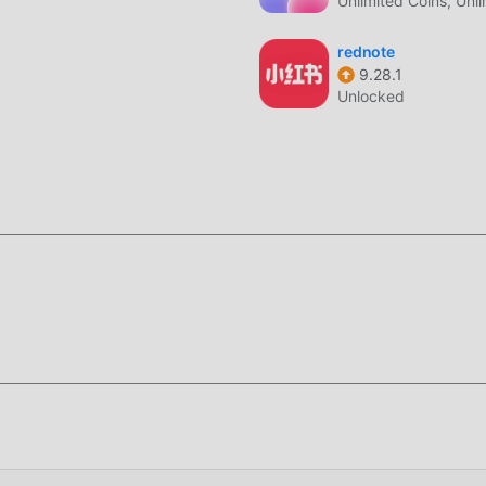
Unlimited Coins, Unl
rednote
9.28.1
Unlocked