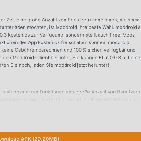
tzter Zeit eine große Anzahl von Benutzern angezogen, die social
unterladen möchten, ist Moddroid Ihre beste Wahl. moddroid st
.0.3 kostenlos zur Verfügung, sondern stellt auch Free-Mods
unktionen der App kostenlos freischalten können. moddroid
n keine Gebühren berechnen und 100 % sicher, verfügbar und
ach den Moddroid-Client herunter, Sie können Etim 0.0.3 mit ein
rten Sie noch, laden Sie moddroid jetzt herunter!
 leistungsstarken Funktionen eine große Anzahl von Benutzern
al-Anwendungen bietet Etim ein reichhaltigeres Erlebnis und
tim 0.0.3 herunterladen und installieren, Sie können alle
lig kostenlos! Darüber hinaus unterstützt moddroid auch die
zutauschen, die Freude zu teilen, die sie in der Anwendung
 laden Sie sie jetzt herunter
ownload APK (20.20MB)