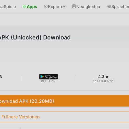
Spiele
Apps
Explore
Neuigkeiten
Sprache
APK (Unlocked) Download
B
4.3 ★
GET IT ON
1698 RATINGS
ownload APK (20.20MB)
Frühere Versionen