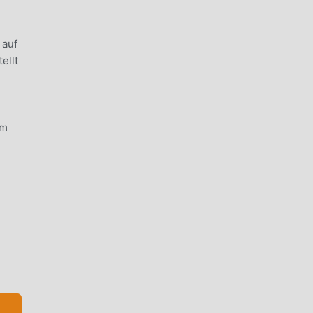
 auf
ellt
em