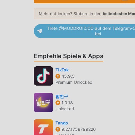
EINZIGARTIGER MOD
Mehr entdecken? Stöbere in den
beliebtesten Mo
moddroid stellt nicht nur originale Etim 0.0.3 
an, die Ihnen Free-Funktionen kostenlos zur Ve
Trete @MODDROID.CO auf dem Telegram-C
umfassendsten Funktionalität. Darüber hinaus w
bei
kostenlos und verfügbar. Jetzt müssen Sie nur
Version Free Etim 0.0.3 mit einem Klick herunt
Empfehle Spiele & Apps
JETZT DOWNLOADEN
Klicken Sie einfach auf die Download-Schaltflä
TikTok
kostenlose Mod-Version Etim 0.0.3 im Moddroid-
45.9.5
Premium Unlocked
warten weitere kostenlose beliebte Mod-Apps au
밤친구
1.0.18
Unlocked
Tango
9.27.1758799226