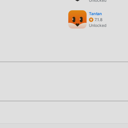
Unlocked
1 völlig kostenlos zur Verfügung, sondern hängt auch die Mod-Ve
fügung stellt, Sie können die höchste Stufe von Jack'd 8.8.1 mi
Tantan
us wurden alle Mods manuell von moddroid authentifiziert, es i
7.1.8
e nur noch moddroid auf den Client herunterladen, Sie können 
Unlocked
herunterladen und installieren und dann den Komfort von Jack'd
che, um die Moddroid-APP zu installieren. Sie können die
d-Installationspaket direkt mit einem Klick herunterladen, und
f Sie play, worauf warten Sie noch, laden Sie es jetzt herunte