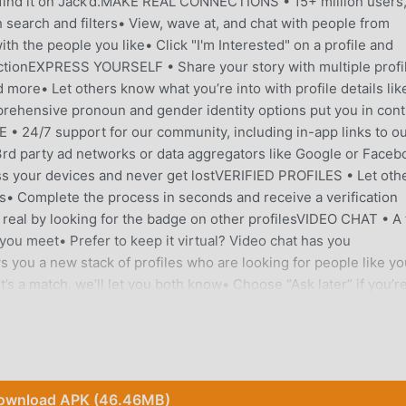
’ll find it on Jack’d.MAKE REAL CONNECTIONS • 15+ million users
 search and filters• View, wave at, and chat with people from
h the people you like• Click "I'm Interested" on a profile and
tractionEXPRESS YOURSELF • Share your story with multiple profi
d more• Let others know what you’re into with profile details lik
rehensive pronoun and gender identity options put you in cont
 24/7 support for our community, including in-app links to o
3rd party ad networks or data aggregators like Google or Faceb
ss your devices and never get lostVERIFIED PROFILES • Let oth
os• Complete the process in seconds and receive a verification
real by looking for the badge on other profilesVIDEO CHAT • A
you meet• Prefer to keep it virtual? Video chat has you
you a new stack of profiles who are looking for people like y
f it’s a match, we’ll let you both know• Choose “Ask later” if you’r
omorrowQuestion? Comments? We’re available any time at
://www.jackd.com/privacyJack’d Terms of Service:
ownload APK (46.46MB)