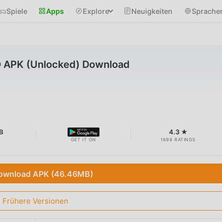
Spiele
Apps
Explore
Neuigkeiten
Sprache
D APK (Unlocked) Download
B
4.3 ★
GET IT ON
1698 RATINGS
ownload APK (46.46MB)
Frühere Versionen