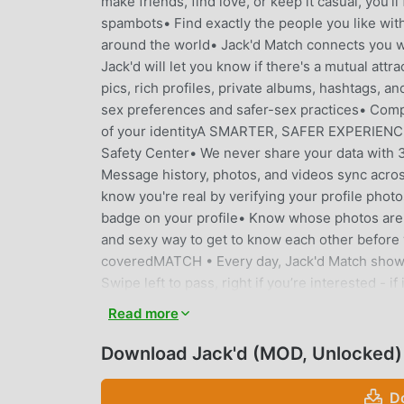
make friends, find love, or keep it casual, you
spambots• Find exactly the people you like with
around the world• Jack'd Match connects you wit
Jack'd will let you know if there's a mutual at
pics, rich profiles, private albums, hashtags, an
sex preferences and safer-sex practices• Comp
of your identityA SMARTER, SAFER EXPERIENCE •
Safety Center• We never share your data with 
Message history, photos, and videos sync acro
know you're real by verifying your profile phot
badge on your profile• Know whose photos are 
and sexy way to get to know each other before 
coveredMATCH • Every day, Jack'd Match shows 
Swipe left to pass, right if you’re interested - i
sure about them, and we’ll show them again t
Read more
support.jackd.com.Jack’d Privacy Policy: https
https://www.jackd.com/tos
Download Jack'd (MOD, Unlocked)
JACK'D EINFÜHRUNG
D