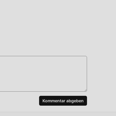
rsion
t
st
die
!
 es
r!
Kommentar abgeben