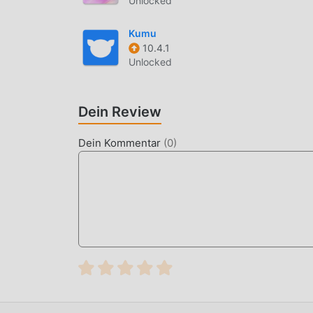
Unlocked
moddroid stellt nicht nur originale Jack'd 8.8.
an, die Ihnen Free-Funktionen kostenlos zur Ver
Kumu
der umfassendsten Funktionalität. Darüber hina
10.4.1
100% kostenlos und verfügbar. Jetzt müssen Si
Unlocked
Mod-Version Free Jack'd 8.8.1 mit einem Klick 
JETZT DOWNLOADEN
Dein Review
Klicken Sie einfach auf die Download-Schaltflä
Dein Kommentar
(
0
)
kostenlose Mod-Version Jack'd 8.8.1 im Moddroi
warten weitere kostenlose beliebte Mod-Apps au