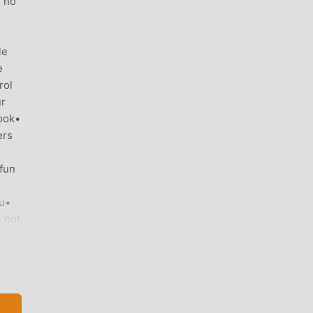
, no
le
e
rol
ur
ook•
ers
 fun
ou•
e not