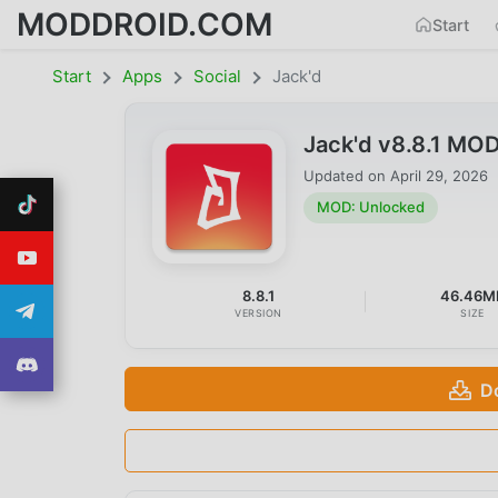
MODDROID.COM
Start
Start
Apps
Social
Jack'd
Jack'd v8.8.1 MO
Updated on
April 29, 2026
MOD: Unlocked
8.8.1
46.46M
VERSION
SIZE
D