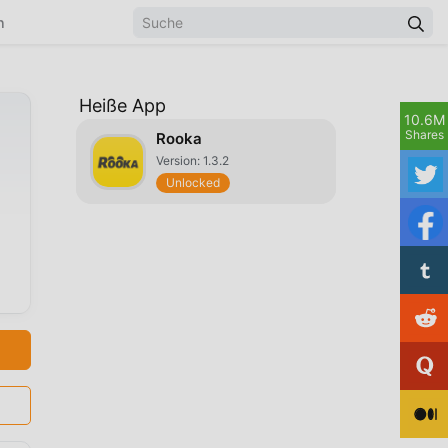
n
Heiße App
10.6M
Shares
Rooka
Version: 1.3.2
Unlocked