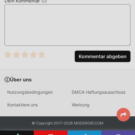
Dein Kommentar
(
0
)
Mod-Version Aox VPN 5.4.5 im Moddroid-
Installationspaket direkt mit einem Klick herunterladen,
und es warten weitere kostenlose beliebte Mod-Apps auf
Sie play, worauf warten Sie noch, laden Sie es jetzt
herunter!
Kommentar abgeben
Über uns
Nutzungsbedingungen
DMCA Haftungsausschluss
Kontaktiere uns
Werbung
© Copyright 2017–2026 MODDROID.COM