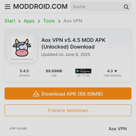
MODDROID.COM
Start
Apps
Tools
Aox VPN
Aox VPN v5.4.5 MOD APK
(Unlocked) Download
Updated on
June 6, 2025
5.4.5
68.69MB
4.3 ★
VERSION
SIZE
GET IT ON
1698 RATINGS
Download APK (68.69MB)
Frühere Versionen
Aox VPN
APP-NAME