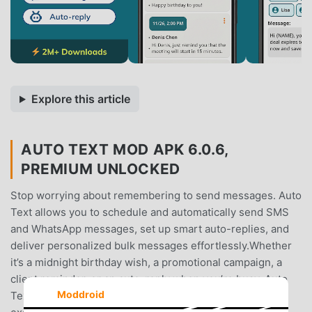
Explore this article
AUTO TEXT MOD APK 6.0.6,
PREMIUM UNLOCKED
Stop worrying about remembering to send messages. Auto
Text allows you to schedule and automatically send SMS
and WhatsApp messages, set up smart auto-replies, and
deliver personalized bulk messages effortlessly.Whether
it’s a midnight birthday wish, a promotional campaign, a
client reminder, or an auto-reply when you’re busy, Auto
Moddroid
Text ensures every message is sent or responded to at