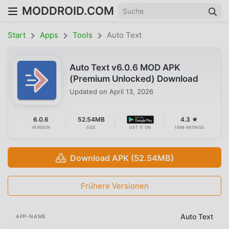
MODDROID.COM
Start
Apps
Tools
Auto Text
Auto Text v6.0.6 MOD APK
(Premium Unlocked) Download
Updated on
April 13, 2026
6.0.6
52.54MB
4.3 ★
VERSION
SIZE
GET IT ON
1698 RATINGS
Download APK (52.54MB)
Frühere Versionen
Auto Text
APP-NAME