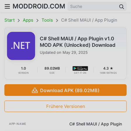
MODDROID.COM
Start
Apps
Tools
C# Shell MAUI / App Plugin
C# Shell MAUI / App Plugin v1.0
MOD APK (Unlocked) Download
Updated on
May 29, 2025
1.0
89.02MB
4.3 ★
VERSION
SIZE
GET IT ON
1698 RATINGS
Download APK (89.02MB)
Frühere Versionen
C# Shell MAUI / App Plugin
APP-NAME