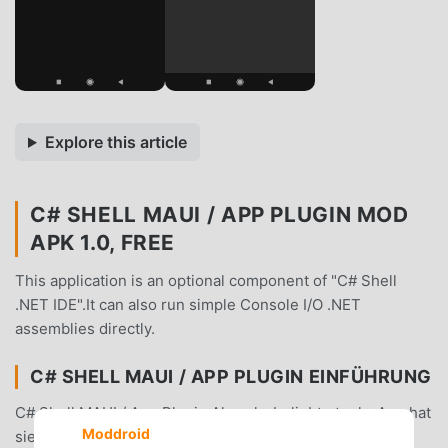
Explore this article
C# SHELL MAUI / APP PLUGIN MOD
APK 1.0, FREE
This application is an optional component of "C# Shell
.NET IDE".It can also run simple Console I/O .NET
assemblies directly.
C# SHELL MAUI / APP PLUGIN EINFÜHRUNG
C# Shell MAUI / App Plugin Als sehr beliebte tools-App hat
Moddroid
sie in letzter Zeit eine große Anzahl von Benutzern