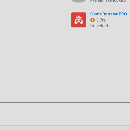
Premium Unlocked
Game Booster PRO
3.7rs
Unlocked