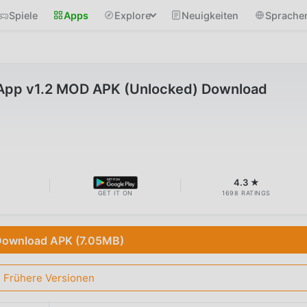
Spiele
Apps
Explore
Neuigkeiten
Sprache
App v1.2 MOD APK (Unlocked) Download
B
4.3 ★
GET IT ON
1698 RATINGS
ownload APK (7.05MB)
Frühere Versionen