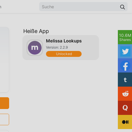
n
Heiße App
10.6M
Shares
Melissa Lookups
Version: 2.2.9
Unlocked