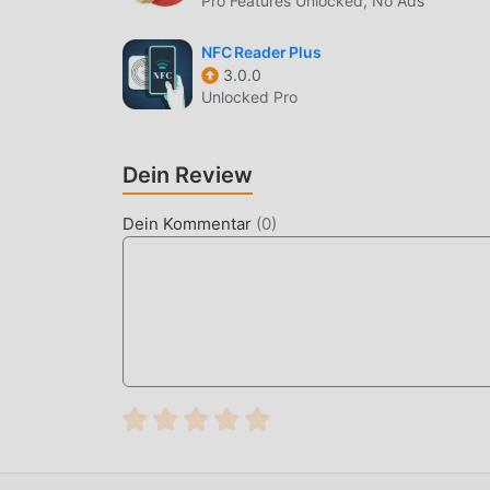
Pro Features Unlocked, No Ads
NFC Reader Plus
3.0.0
Unlocked Pro
Dein Review
Dein Kommentar
(
0
)