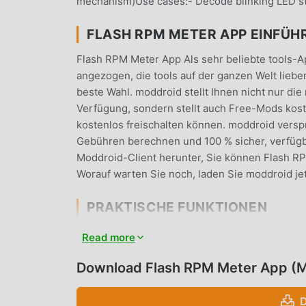
mechanism)Use cases:- Decode blinking LED sta
FLASH RPM METER APP EINFÜ
Flash RPM Meter App Als sehr beliebte tools-Ap
angezogen, die tools auf der ganzen Welt lieb
beste Wahl. moddroid stellt Ihnen nicht nur di
Verfügung, sondern stellt auch Free-Mods kost
kostenlos freischalten können. moddroid versp
Gebühren berechnen und 100 % sicher, verfügba
Moddroid-Client herunter, Sie können Flash RPM
Worauf warten Sie noch, laden Sie moddroid jet
PRAKTISCHE FUNKTIONEN
Flash RPM Meter App Als beliebte tools-Anwen
Read more
von Benutzern angezogen. Im Vergleich zu he
reichhaltigeres Erlebnis und leistungsfähiger
Download Flash RPM Meter App (
und installieren, Sie können alle Funktionen ga
unterstützt moddroid auch die Anwendung tools
D