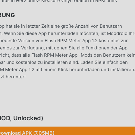
tus in Herz units- Measure vinyl rotation in RPM units
HRUNG
p hat sie in letzter Zeit eine große Anzahl von Benutzern
en. Wenn Sie diese App herunterladen möchten, ist Moddroid Ihr
e neueste Version von Flash RPM Meter App 1.2 kostenlos zur
enlos zur Verfügung, mit denen Sie alle Funktionen der App
richt, dass alle Flash RPM Meter App -Mods den Benutzern kei
r und kostenlos zu installieren sind. Laden Sie einfach den
 Meter App 1.2 mit einem Klick herunterladen und installieren
zt herunter!
dung haben ihre leistungsstarken Funktionen eine große Anzah
rkömmlichen tools-Anwendungen bietet Flash RPM Meter App e
e Funktionen. Sie müssen nur Flash RPM Meter App 1.2 herunter
MOD, Unlocked)
nz einfach erleben und es ist völlig kostenlos! Darüber hinaus
 für Fans, um Erfahrungen auszutauschen, die Freude zu teile
ownload APK (7.05MB)