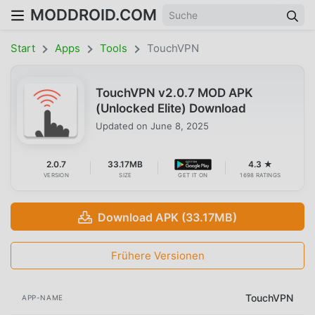
MODDROID.COM
Start
Apps
Tools
TouchVPN
TouchVPN v2.0.7 MOD APK
(Unlocked Elite) Download
Updated on
June 8, 2025
2.0.7
33.17MB
4.3 ★
VERSION
SIZE
GET IT ON
1698 RATINGS
Download APK (33.17MB)
Frühere Versionen
TouchVPN
APP-NAME