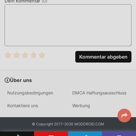
Dein Kommentar
(
0
)
TouchVPN Als beliebte tools-Anwendung haben ihre
leistungsstarken Funktionen eine große Anzahl von
Benutzern angezogen. Im Vergleich zu herkömmlichen
tools-Anwendungen bietet TouchVPN ein reichhaltigeres
Erlebnis und leistungsfähigere Funktionen. Sie müssen
nur TouchVPN 2.0.7 herunterladen und installieren, Sie
können alle Funktionen ganz einfach erleben und es ist
Kommentar abgeben
völlig kostenlos! Darüber hinaus unterstützt moddroid
auch die Anwendung tools für Fans, um Erfahrungen
auszutauschen, die Freude zu teilen, die sie in der
Über uns
Anwendung finden, worauf warten Sie noch, kommen Sie
und laden Sie sie jetzt herunter
Nutzungsbedingungen
DMCA Haftungsausschluss
EINZIGARTIGER MOD
Kontaktiere uns
Werbung
moddroid stellt nicht nur originale TouchVPN 2.0.7 völlig
kostenlos zur Verfügung, sondern hängt auch die Mod-
© Copyright 2017–2026 MODDROID.COM
Version an, die Ihnen Unlocked Elite-Funktionen kostenlos
zur Verfügung stellt, Sie können die höchste Stufe von