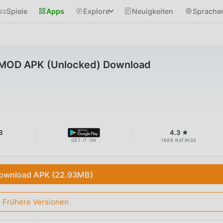
Spiele
Apps
Explore
Neuigkeiten
Sprache
3 MOD APK (Unlocked) Download
B
4.3 ★
GET IT ON
1698 RATINGS
ownload APK (22.93MB)
Frühere Versionen