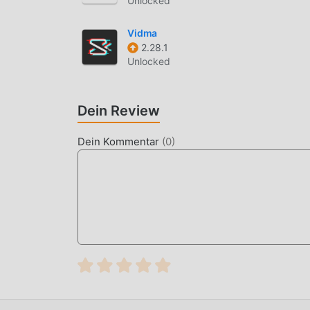
Unlocked
kostenlose Mod-Version Float Tube 1.9.3 im Mod
es warten weitere kostenlose beliebte Mod-Apps
Vidma
2.28.1
Unlocked
Dein Review
Dein Kommentar
(
0
)