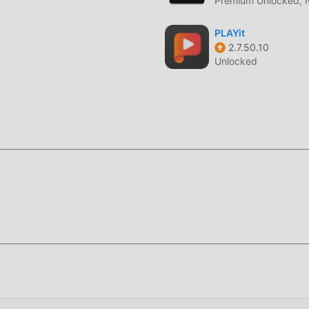
Premium Unlocked, 
droid-Installationspaket direkt mit einem Klick herunterladen,
 auf Sie play, worauf warten Sie noch, laden Sie es jetzt heru
PLAYit
2.7.50.10
Unlocked