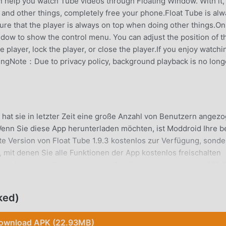
n help you watch Tube videos through Floating Window. With it,
and other things, completely free your phone.Float Tube is al
sure that the player is always on top when doing other things.On
indow to show the control menu. You can adjust the position of t
he player, lock the player, or close the player.If you enjoy watchi
atingNote：Due to privacy policy, background playback is no long
 hat sie in letzter Zeit eine große Anzahl von Benutzern angez
 Wenn Sie diese App herunterladen möchten, ist Moddroid Ihre b
ste Version von Float Tube 1.9.3 kostenlos zur Verfügung, sonde
 mit denen Sie alle Funktionen der App kostenlos freischalten
 Tube -Mods den Benutzern keine Gebühren berechnen und 100 
n sind. Laden Sie einfach den Moddroid-Client herunter, Sie kön
und installieren. Worauf warten Sie noch, laden Sie moddroid je
ked)
ownload APK (22.93MB)