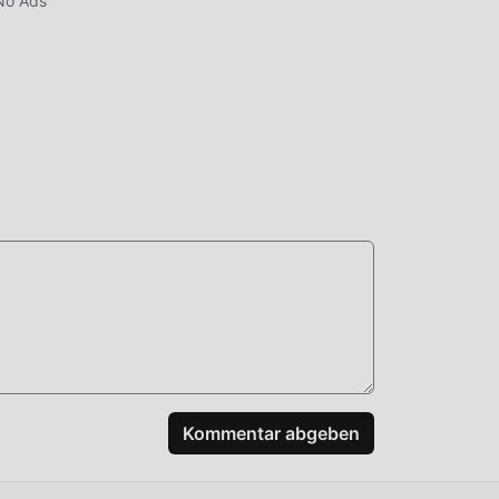
No Ads
 und
nter!
Kommentar abgeben