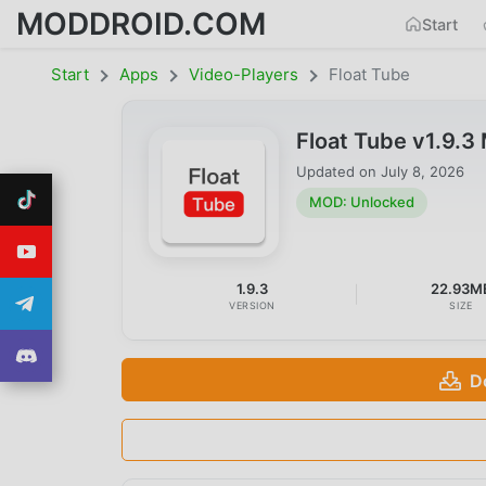
MODDROID.COM
Start
Start
Apps
Video-Players
Float Tube
Float Tube v1.9.
Updated on
July 8, 2026
MOD: Unlocked
1.9.3
22.93M
VERSION
SIZE
D