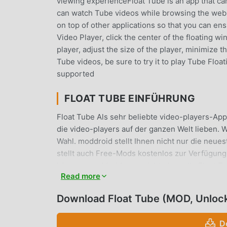
viewing experienceFloat Tube is an app that ca
can watch Tube videos while browsing the web 
on top of other applications so that you can en
Video Player, click the center of the floating w
player, adjust the size of the player, minimize t
Tube videos, be sure to try it to play Tube Flo
supported
FLOAT TUBE EINFÜHRUNG
Float Tube Als sehr beliebte video-players-App
die video-players auf der ganzen Welt lieben.
Wahl. moddroid stellt Ihnen nicht nur die neue
stellt auch Free-Mods kostenlos zur Verfügung,
können. moddroid verspricht, dass alle Float
Read more
sicher, verfügbar und kostenlos zu installiere
Float Tube 1.9.3 mit einem Klick herunterladen 
Download Float Tube (MOD, Unloc
herunter!
D
PRAKTISCHE FUNKTIONEN