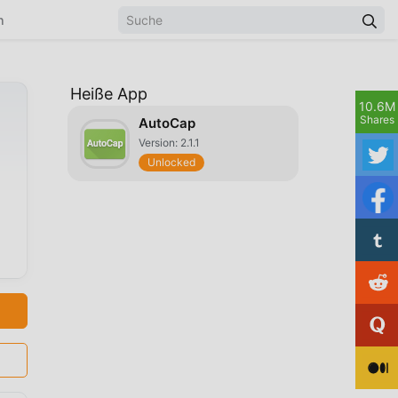
n
Heiße App
10.6M
Shares
AutoCap
Version: 2.1.1
Unlocked