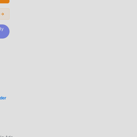
von
s →
ty
e zu
d-
der
en