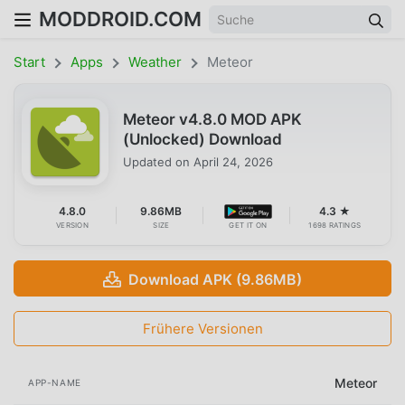
MODDROID.COM
Start
Apps
Weather
Meteor
Meteor v4.8.0 MOD APK
(Unlocked) Download
Updated on
April 24, 2026
4.8.0
9.86MB
4.3 ★
VERSION
SIZE
GET IT ON
1698 RATINGS
Download APK (9.86MB)
Frühere Versionen
Meteor
APP-NAME