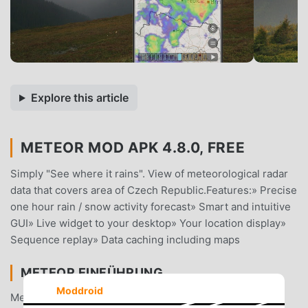
Explore this article
METEOR MOD APK 4.8.0, FREE
Simply "See where it rains". View of meteorological radar
data that covers area of Czech Republic.Features:» Precise
one hour rain / snow activity forecast» Smart and intuitive
GUI» Live widget to your desktop» Your location display»
Sequence replay» Data caching including maps
METEOR EINFÜHRUNG
Moddroid
Meteor Als sehr beliebte weather-App hat sie in letzter