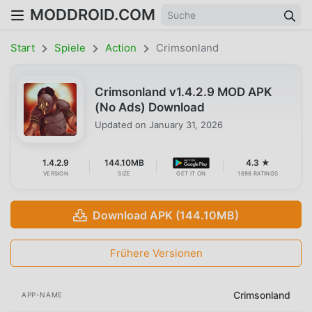
MODDROID.COM
Start
Spiele
Action
Crimsonland
Crimsonland v1.4.2.9 MOD APK
(No Ads) Download
Updated on
January 31, 2026
1.4.2.9
144.10MB
4.3 ★
VERSION
SIZE
GET IT ON
1698 RATINGS
Download APK (144.10MB)
Frühere Versionen
Crimsonland
APP-NAME