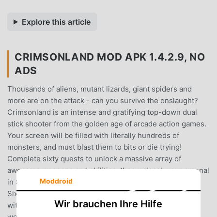
Explore this article
CRIMSONLAND MOD APK 1.4.2.9, NO
ADS
Thousands of aliens, mutant lizards, giant spiders and
more are on the attack - can you survive the onslaught?
Crimsonland is an intense and gratifying top-down dual
stick shooter from the golden age of arcade action games.
Your screen will be filled with literally hundreds of
monsters, and must blast them to bits or die trying!
Complete sixty quests to unlock a massive array of
awesome weapons and abilities, then unleash your arsenal
Moddroid
in Survival modes with online leaderboards.Features:-
Sixty missions in the Quest mode- Five survival modes
Wir brauchen Ihre Hilfe
with Google Play Games leaderboards- 30 unique
weapons- 55 awesome perks- 21 Google Play Games