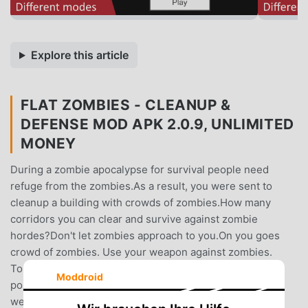
Explore this article
FLAT ZOMBIES - CLEANUP &
DEFENSE MOD APK 2.0.9, UNLIMITED
MONEY
During a zombie apocalypse for survival people need
refuge from the zombies.As a result, you were sent to
cleanup a building with crowds of zombies.How many
corridors you can clear and survive against zombie
hordes?Don't let zombies approach to you.On you goes
crowd of zombies. Use your weapon against zombies.
Touch on screen to aim. Try to hold out as long as
Moddroid
possible.• Different game modes;• Different modern
weapons (+mods);• Unique gore system and ragdoll