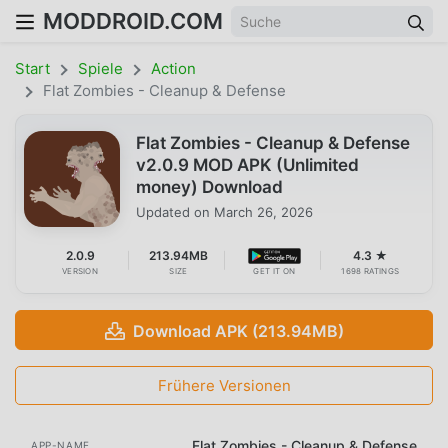
MODDROID.COM
Start
Spiele
Action
Flat Zombies - Cleanup & Defense
Flat Zombies - Cleanup & Defense
v2.0.9 MOD APK (Unlimited
money) Download
Updated on
March 26, 2026
2.0.9
213.94MB
4.3 ★
VERSION
SIZE
GET IT ON
1698 RATINGS
Download APK (213.94MB)
Frühere Versionen
Flat Zombies - Cleanup & Defense
APP-NAME