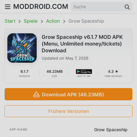
MODDROID.COM
Start
Spiele
Action
Grow Spaceship
Grow Spaceship v6.1.7 MOD APK
(Menu, Unlimited money/tickets)
Download
Updated on
May 7, 2026
6.1.7
46.23MB
4.3 ★
VERSION
SIZE
GET IT ON
1698 RATINGS
Download APK (46.23MB)
Frühere Versionen
Grow Spaceship
APP-NAME