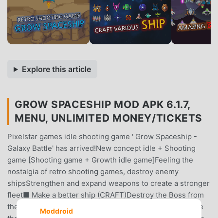
Explore this article
GROW SPACESHIP MOD APK 6.1.7,
MENU, UNLIMITED MONEY/TICKETS
Pixelstar games idle shooting game ' Grow Spaceship -
Galaxy Battle' has arrived!New concept idle + Shooting
game [Shooting game + Growth idle game]Feeling the
nostalgia of retro shooting games, destroy enemy
shipsStrengthen and expand weapons to create a stronger
fleet■ Make a better ship (CRAFT)Destroy the Boss from
the Boss Reid and collect the pieces of the ship to create
Moddroid