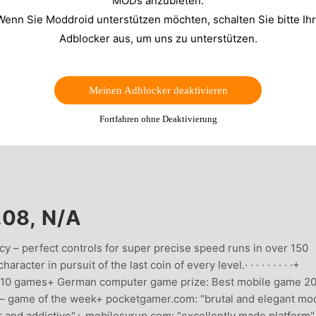
MODs anzubieten.
Wenn Sie Moddroid unterstützen möchten, schalten Sie bitte Ih
Adblocker aus, um uns zu unterstützen.
Meinen Adblocker deaktivieren
Fortfahren ohne Deaktivierung
08, N/A
icy – perfect controls for super precise speed runs in over 150
cter in pursuit of the last coin of every level.· · · · · · · · ·+
 10 games+ German computer game prize: Best mobile game 2
 – game of the week+ pocketgamer.com: "brutal and elegant mo
er and addictive"+ mobilesyrup.com: "excellently made platform