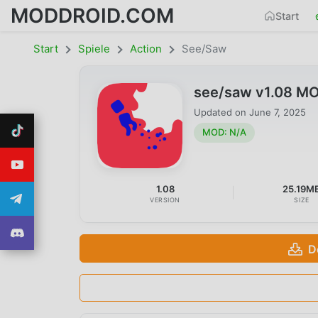
MODDROID.COM
Start
Start
Spiele
Action
See/saw
see/saw v1.08 M
Updated on
June 7, 2025
MOD: N/A
1.08
25.19M
VERSION
SIZE
D