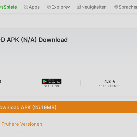
Spiele
Apps
Explore
Neuigkeiten
Sprache
OD APK (N/A) Download
B
4.3 ★
GET IT ON
1698 RATINGS
ownload APK (25.19MB)
Frühere Versionen