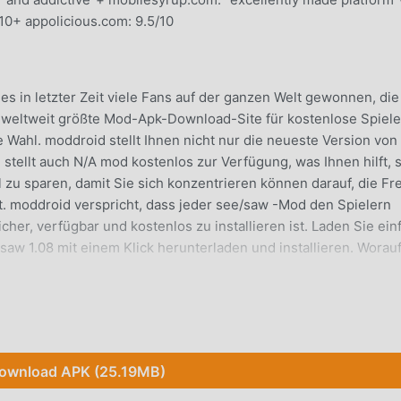
0+ appolicious.com: 9.5/10
 es in letzter Zeit viele Fans auf der ganzen Welt gewonnen, die
ls weltweit größte Mod-Apk-Download-Site für kostenlose Spiele
 Wahl. moddroid stellt Ihnen nicht nur die neueste Version von
stellt auch N/A mod kostenlos zur Verfügung, was Ihnen hilft, 
u sparen, damit Sie sich konzentrieren können darauf, die Fr
ngt. moddroid verspricht, dass jeder see/saw -Mod den Spielern
her, verfügbar und kostenlos zu installieren ist. Laden Sie ein
aw 1.08 mit einem Klick herunterladen und installieren. Worau
n einzigartiges Gameplay geholfen, eine große Anzahl von Fans 
 herkömmlichen action-Spielen müssen Sie in see/saw nur das
ownload APK (25.19MB)
z einfach mit dem gesamten Spiel beginnen und die Freude