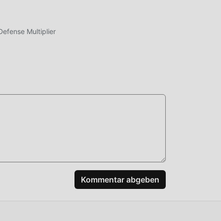
n
fense Multiplier
n,
d es
er!
Kommentar abgeben