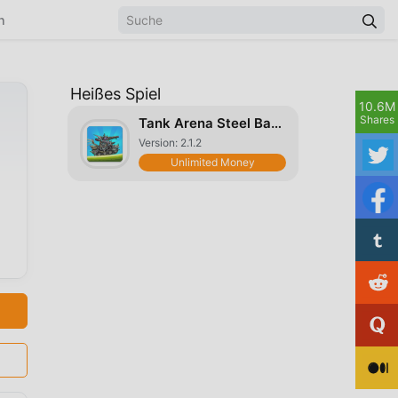
n
Heißes Spiel
10.6M
Shares
Tank Arena Steel Battle
Version: 2.1.2
Unlimited Money