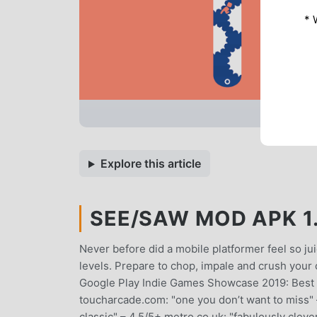
* 
Explore this article
SEE/SAW MOD APK 1.
Never before did a mobile platformer feel so ju
levels. Prepare to chop, impale and crush your chara
Google Play Indie Games Showcase 2019: Best
toucharcade.com: "one you don’t want to miss"
classic" – 4.5/5+ metro.co.uk: "fabulously clev