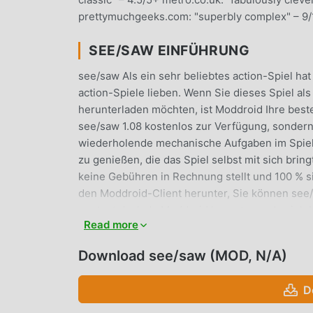
prettymuchgeeks.com: "superbly complex" – 9/1
SEE/SAW EINFÜHRUNG
see/saw Als ein sehr beliebtes action-Spiel hat
action-Spiele lieben. Wenn Sie dieses Spiel a
herunterladen möchten, ist Moddroid Ihre beste
see/saw 1.08 kostenlos zur Verfügung, sondern 
wiederholende mechanische Aufgaben im Spiel z
zu genießen, die das Spiel selbst mit sich bri
keine Gebühren in Rechnung stellt und 100 % sic
den Moddroid-Client herunter, Sie können see/s
wartest du, lade Moddroid herunter und spiele!
Read more
EINZIGARTIGES GAMEPLAY
Download see/saw (MOD, N/A)
see/saw Als beliebtes action-Spiel hat ihm sei
der ganzen Welt zu gewinnen. Im Gegensatz zu
D
Anfänger-Tutorial durchgehen, sodass Sie gan