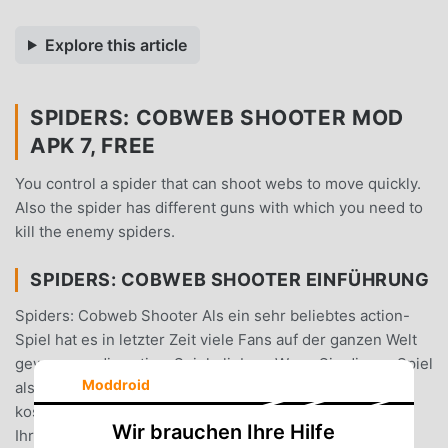
Explore this article
SPIDERS: COBWEB SHOOTER MOD
APK 7, FREE
You control a spider that can shoot webs to move quickly.
Also the spider has different guns with which you need to
kill the enemy spiders.
SPIDERS: COBWEB SHOOTER EINFÜHRUNG
Spiders: Cobweb Shooter Als ein sehr beliebtes action-
Spiel hat es in letzter Zeit viele Fans auf der ganzen Welt
gewonnen, die action-Spiele lieben. Wenn Sie dieses Spiel
Moddroid
als weltweit größte Mod-Apk-Download-Site für
kostenlose Spiele herunterladen möchten, ist Moddroid
Wir brauchen Ihre Hilfe
Ihre beste Wahl. moddroid stellt Ihnen nicht nur die