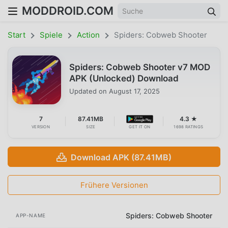
MODDROID.COM
Start
Spiele
Action
Spiders: Cobweb Shooter
Spiders: Cobweb Shooter v7 MOD
APK (Unlocked) Download
Updated on
August 17, 2025
7
87.41MB
4.3 ★
VERSION
SIZE
GET IT ON
1698 RATINGS
Download APK (87.41MB)
Frühere Versionen
Spiders: Cobweb Shooter
APP-NAME