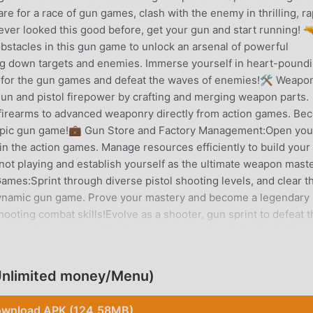
e for a race of gun games, clash with the enemy in thrilling, ra
ever looked this good before, get your gun and start running! 
stacles in this gun game to unlock an arsenal of powerful
ng down targets and enemies. Immerse yourself in heart-pound
f for the gun games and defeat the waves of enemies!🛠️ Weapo
un and pistol firepower by crafting and merging weapon parts.
c firearms to advanced weaponry directly from action games. B
e epic gun game!💼 Gun Store and Factory Management:Open you
in the action games. Manage resources efficiently to build your
ot playing and establish yourself as the ultimate weapon mast
mes:Sprint through diverse pistol shooting levels, and clear t
 dynamic gun game. Prove your mastery and become a legendary
ooting combat skills!Evolve as a shooter, gun sprint to defeat t
es require your speedEvolve your weapon by strategic pistol
these action games!🔥 Download Now:If you're a true fan of gu
 Experience the perfect fusion of gun run excitement, weapon
nlimited money/Menu)
es, deliver weapons, and dominate the gun run with your evolved
sh with enemy crowd in the adrenaline-fueled gun game world?I
wnload APK (124.58MB)