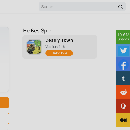
n
Heißes Spiel
10.6M
Shares
Deadly Town
Version: 1.16
Unlocked