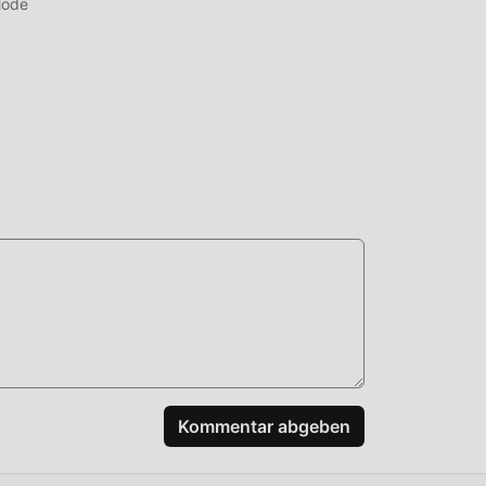
Mode
die
n-
ken,
nis
nen
oll
Kommentar abgeben