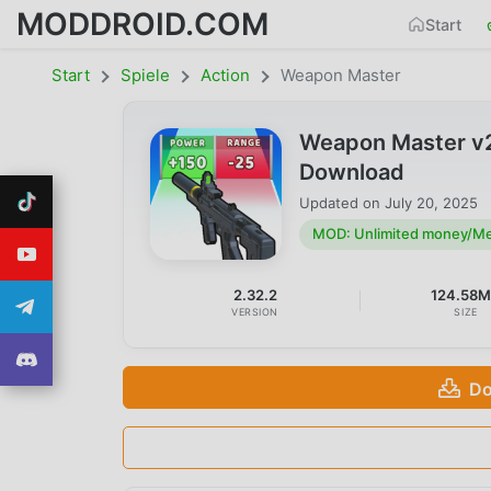
MODDROID.COM
Start
Start
Spiele
Action
Weapon Master
Weapon Master v
Download
Updated on
July 20, 2025
MOD: Unlimited money/M
2.32.2
124.58
VERSION
SIZE
Do