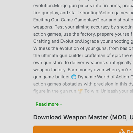
evolution.Merge gun pieces into firearms, prepar
fire gunplay, and start shooting!Action games n
Exciting Gun Game Gameplay:Clear and shoot ob
weapons. Test your aiming accuracy by shooti
action games, use the factory, prepare yoursel
Crafting and Evolution:Upgrade your shooting g
Witness the evolution of your guns, from basi
the ultimate gun builder craftsman of epic th
own gun store to deliver weapons strategically 
weapon factory. Earn money even when you're n
gun game builder.🌐 Dynamic World of Action Ga
action games obstacles with precision in this
figure in the gun run.🏆 To win: Unleash your sh
action games!Rush to gun victory, the gun gam
Read more
merge!Become the ultimate shooting master in 
games, Weapon Master is the gun game for you!
Download Weapon Master (MOD, U
crafting, and strategic merging. Clear obstacl
arsenal.Ready for rush running combat and cla
Do