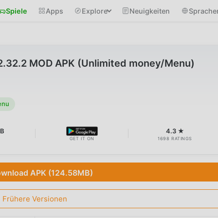
Spiele
Apps
Explore
Neuigkeiten
Sprache
2.32.2 MOD APK (Unlimited money/Menu)
enu
MB
4.3 ★
GET IT ON
1698 RATINGS
wnload APK (124.58MB)
Frühere Versionen