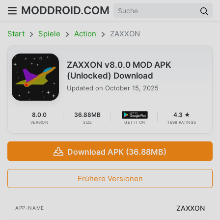
MODDROID.COM
Start
Spiele
Action
ZAXXON
ZAXXON v8.0.0 MOD APK
(Unlocked) Download
Updated on
October 15, 2025
8.0.0
36.88MB
4.3 ★
VERSION
SIZE
GET IT ON
1698 RATINGS
Download APK (36.88MB)
Frühere Versionen
ZAXXON
APP-NAME