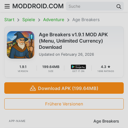
MODDROID.COM
Start
Spiele
Adventure
Age Breakers
Age Breakers v1.9.1 MOD APK
(Menu, Unlimited Currency)
Download
Updated on
February 26, 2026
1.9.1
199.64MB
4.3 ★
VERSION
SIZE
GET IT ON
1698 RATINGS
Download APK (199.64MB)
Frühere Versionen
Age Breakers
APP-NAME