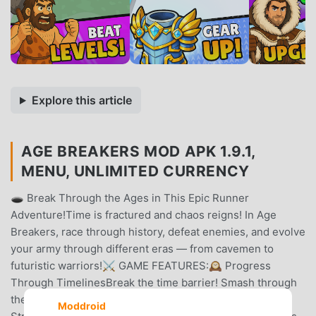
Explore this article
AGE BREAKERS MOD APK 1.9.1,
MENU, UNLIMITED CURRENCY
🕳️ Break Through the Ages in This Epic Runner
Adventure!Time is fractured and chaos reigns! In Age
Breakers, race through history, defeat enemies, and evolve
your army through different eras — from cavemen to
futuristic warriors!⚔️ GAME FEATURES:🕰 Progress
Through TimelinesBreak the time barrier! Smash through
the Stone Age, Medieval times, Space Age and more.🧠
Moddroid