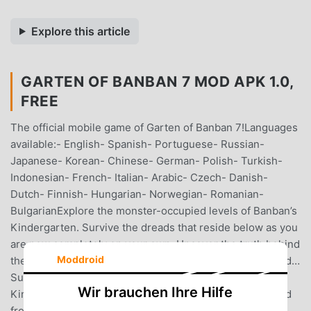
Explore this article
GARTEN OF BANBAN 7 MOD APK 1.0,
FREE
The official mobile game of Garten of Banban 7!Languages
available:- English- Spanish- Portuguese- Russian-
Japanese- Korean- Chinese- German- Polish- Turkish-
Indonesian- French- Italian- Arabic- Czech- Danish-
Dutch- Finnish- Hungarian- Norwegian- Romanian-
BulgarianExplore the monster-occupied levels of Banban’s
Kindergarten. Survive the dreads that reside below as you
are now completely on your own. Uncover the truth behind
Moddroid
the place, and find the whereabouts of your missing child…
Survive the monster-occupied levels of Banban’s
Wir brauchen Ihre Hilfe
Kindergarten:After the latest events, you were separated
from your friends. Delve deeper into the mysterious