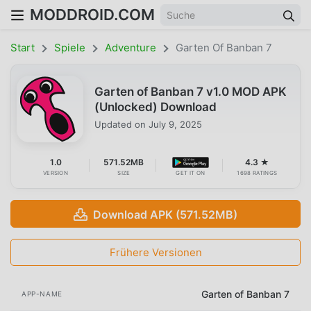
MODDROID.COM
Start
Spiele
Adventure
Garten Of Banban 7
Garten of Banban 7 v1.0 MOD APK
(Unlocked) Download
Updated on
July 9, 2025
1.0
571.52MB
4.3 ★
VERSION
SIZE
GET IT ON
1698 RATINGS
Download APK (571.52MB)
Frühere Versionen
Garten of Banban 7
APP-NAME