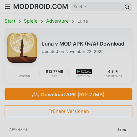
MODDROID.COM
Start
Spiele
Adventure
Luna
Luna v MOD APK (N/A) Download
Updated on
November 22, 2025
912.77MB
4.3 ★
VERSION
SIZE
GET IT ON
1698 RATINGS
Download APK (912.77MB)
Frühere Versionen
Luna
APP-NAME