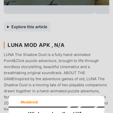
Explore this article
LUNA MOD APK , N/A
LUNA The Shadow Dust is a fully hand-animated
Point&Click puzzle adventure, brought to life through
wordless storytelling, beautiful cinematics and a
breathtaking original soundtrack. ABOUT THE
GAMEInspired by the adventure games of old, LUNA The
Shadow Dust is a moving tale of two playable companions
drawn together in a hand-animated puzzle adventure,
featuring a breathtaking original soundtrack and beautiful
Moddroid
2D cinematics. To light a candle is to cast a shadowBehind
the shadow of reality, an enchanted world awaits