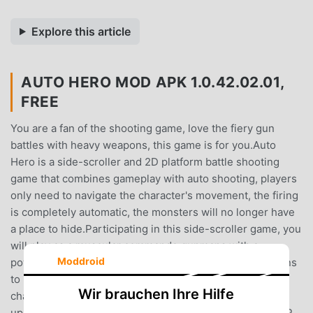
Explore this article
AUTO HERO MOD APK 1.0.42.02.01,
FREE
You are a fan of the shooting game, love the fiery gun
battles with heavy weapons, this game is for you.Auto
Hero is a side-scroller and 2D platform battle shooting
game that combines gameplay with auto shooting, players
only need to navigate the character's movement, the firing
is completely automatic, the monsters will no longer have
a place to hide.Participating in this side-scroller game, you
will play as a muscular commando gunmans with a
Moddroid
powerful gunfire, evil monsters with challenging missions
to upgrade into a super hero. Monsters after each
Wir brauchen Ihre Hilfe
challenge will become stronger, if our hero cannot level
up, it will be a great danger to humanity.AUTO HERO TOP