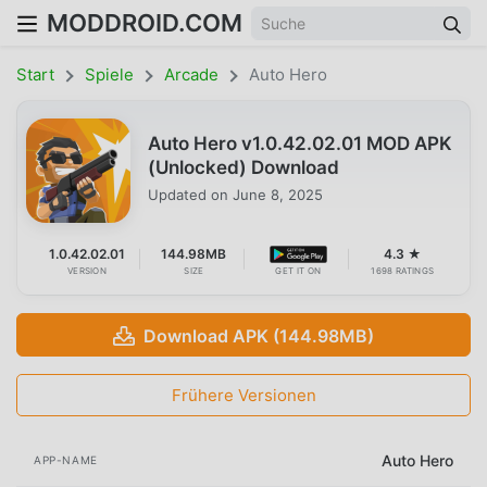
MODDROID.COM
Start
Spiele
Arcade
Auto Hero
Auto Hero v1.0.42.02.01 MOD APK
(Unlocked) Download
Updated on
June 8, 2025
1.0.42.02.01
144.98MB
4.3 ★
VERSION
SIZE
GET IT ON
1698 RATINGS
Download APK (144.98MB)
Frühere Versionen
Auto Hero
APP-NAME