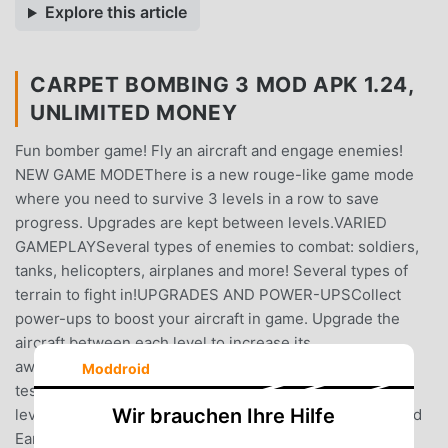
Explore this article
CARPET BOMBING 3 MOD APK 1.24,
UNLIMITED MONEY
Fun bomber game! Fly an aircraft and engage enemies!
NEW GAME MODEThere is a new rouge-like game mode
where you need to survive 3 levels in a row to save
progress. Upgrades are kept between levels.VARIED
GAMEPLAYSeveral types of enemies to combat: soldiers,
tanks, helicopters, airplanes and more! Several types of
terrain to fight in!UPGRADES AND POWER-UPSCollect
power-ups to boost your aircraft in game. Upgrade the
aircraft between each level to increase its
awesomeness!ENDLESS FUNRandomly generated maps
Moddroid
test your skill in more and more challenging
Wir brauchen Ihre Hilfe
levelsDESTRUCTIBLE TERRAINLike Worms and Scorched
Earth. Boom!GOOD QUALITYCheck the reviews, most