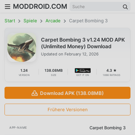
MODDROID.COM
Start
Spiele
Arcade
Carpet Bombing 3
Carpet Bombing 3 v1.24 MOD APK
(Unlimited Money) Download
Updated on
February 12, 2026
1.24
138.08MB
4.3 ★
VERSION
SIZE
GET IT ON
1698 RATINGS
Download APK (138.08MB)
Frühere Versionen
Carpet Bombing 3
APP-NAME