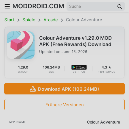
MODDROID.COM
Start
Spiele
Arcade
Colour Adventure
Colour Adventure v1.29.0 MOD
APK (Free Rewards) Download
Updated on
June 15, 2026
1.29.0
106.24MB
4.3 ★
VERSION
SIZE
GET IT ON
1698 RATINGS
Download APK (106.24MB)
Frühere Versionen
Colour Adventure
APP-NAME