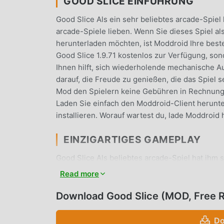
GOOD SLICE EINFÜHRUNG
Good Slice Als ein sehr beliebtes arcade-Spiel 
arcade-Spiele lieben. Wenn Sie dieses Spiel a
herunterladen möchten, ist Moddroid Ihre beste
Good Slice 1.9.71 kostenlos zur Verfügung, so
Ihnen hilft, sich wiederholende mechanische A
darauf, die Freude zu genießen, die das Spiel se
Mod den Spielern keine Gebühren in Rechnung st
Laden Sie einfach den Moddroid-Client herunter
installieren. Worauf wartest du, lade Moddroid 
EINZIGARTIGES GAMEPLAY
Good Slice Als beliebtes arcade-Spiel hat ihm 
auf der ganzen Welt zu gewinnen. Im Gegensat
Read more
das Anfänger-Tutorial durchgehen, sodass Sie
genießen können, die die klassischen arcade-Sp
Download Good Slice (MOD, Free 
eine Plattform für arcade-Spieleliebhaber aufge
auf der ganzen Welt zu kommunizieren und zu t
Do