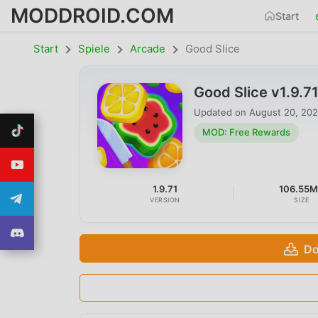
MODDROID.COM
Start
Start
Spiele
Arcade
Good Slice
Good Slice v1.9.
Updated on
August 20, 20
MOD: Free Rewards
1.9.71
106.55
VERSION
SIZE
Do