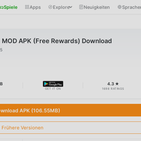
Spiele
Apps
Explore
Neuigkeiten
Sprache
71 MOD APK (Free Rewards) Download
25
MB
4.3 ★
GET IT ON
1698 RATINGS
wnload APK (106.55MB)
Frühere Versionen