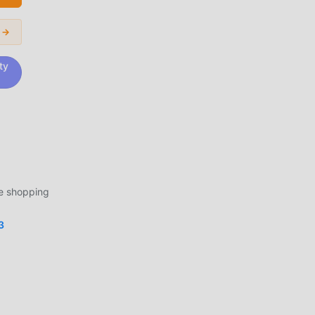
s →
ty
ch zu
ch
e shopping
3
n
n,