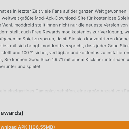
hat es in letzter Zeit viele Fans auf der ganzen Welt gewonnen, 
ls weltweit größte Mod-Apk-Download-Site für kostenlose Spiel
 Wahl. moddroid stellt Ihnen nicht nur die neueste Version von
ndern stellt auch Free Rewards mod kostenlos zur Verfügung, w
ufgaben im Spiel zu sparen, damit Sie sich konzentrieren könn
lbst mit sich bringt. moddroid verspricht, dass jeder Good Slice
ellt und 100 % sicher, verfügbar und kostenlos zu installieren 
, Sie können Good Slice 1.9.71 mit einem Klick herunterladen 
herunter und spiele!
sein einzigartiges Gameplay geholfen, eine große Anzahl von F
z zu herkömmlichen arcade-Spielen müssen Sie in Good Slice 
 ganz einfach mit dem gesamten Spiel beginnen und die Freude
iele bringen Good Slice 1.9.71. Gleichzeitig hat moddroid spezi
Rewards)
baut, die es Ihnen ermöglicht, mit allen arcade-Spieleliebhabe
eilen, worauf Sie warten, sich moddroid anzuschließen und da
wnload APK (106.55MB)