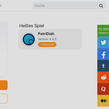
n
Heißes Spiel
10.6M
Shares
PetriDish
Version: 4.8.3
Unlocked