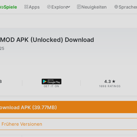
Spiele
Apps
Explore
Neuigkeiten
Sprache
2 MOD APK (Unlocked) Download
025
B
4.3 ★
GET IT ON
1698 RATINGS
ownload APK (39.77MB)
Frühere Versionen