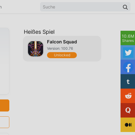
n
Heißes Spiel
10.6M
Shares
Falcon Squad
Version: 100.76
Unlocked