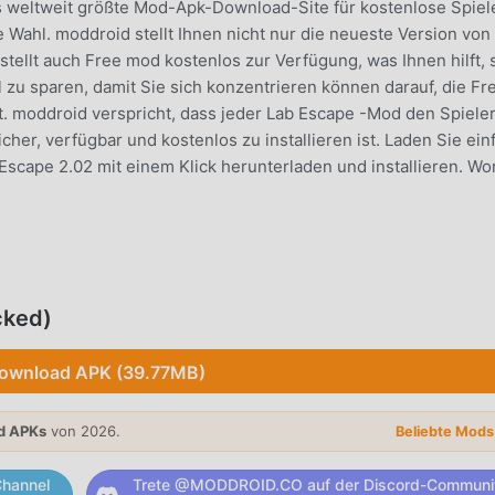
ls weltweit größte Mod-Apk-Download-Site für kostenlose Spiel
 Wahl. moddroid stellt Ihnen nicht nur die neueste Version von
tellt auch Free mod kostenlos zur Verfügung, was Ihnen hilft, 
u sparen, damit Sie sich konzentrieren können darauf, die Fr
ngt. moddroid verspricht, dass jeder Lab Escape -Mod den Spiele
her, verfügbar und kostenlos zu installieren ist. Laden Sie ein
scape 2.02 mit einem Klick herunterladen und installieren. Wo
 sein einzigartiges Gameplay geholfen, eine große Anzahl von F
z zu herkömmlichen arcade-Spielen müssen Sie in Lab Escape 
cked)
 ganz einfach mit dem gesamten Spiel beginnen und die Freude
iele bringen Lab Escape 2.02. Gleichzeitig hat moddroid spezie
ownload APK (39.77MB)
baut, die es Ihnen ermöglicht, mit allen arcade-Spieleliebhabe
eilen, worauf Sie warten, sich moddroid anzuschließen und da
d APKs
von 2026.
Beliebte Mod
nern kommen glücklich
hannel
Trete @MODDROID.CO auf der Discord-Communi