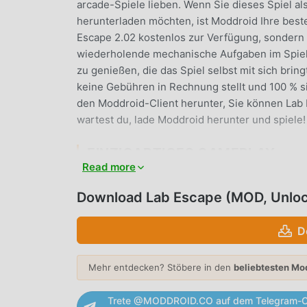
arcade-Spiele lieben. Wenn Sie dieses Spiel a
herunterladen möchten, ist Moddroid Ihre beste
Escape 2.02 kostenlos zur Verfügung, sondern s
wiederholende mechanische Aufgaben im Spiel z
zu genießen, die das Spiel selbst mit sich bri
keine Gebühren in Rechnung stellt und 100 % sic
den Moddroid-Client herunter, Sie können Lab E
wartest du, lade Moddroid herunter und spiele!
EINZIGARTIGES GAMEPLAY
Read more
Lab Escape Als beliebtes arcade-Spiel hat ihm
auf der ganzen Welt zu gewinnen. Im Gegensat
Download Lab Escape (MOD, Unlo
das Anfänger-Tutorial durchgehen, sodass Sie
genießen können, die die klassischen arcade-Sp
D
eine Plattform für arcade-Spieleliebhaber aufge
auf der ganzen Welt zu kommunizieren und zu t
Mehr entdecken? Stöbere in den
beliebtesten Mo
genießen arcade Spiel mit allen globalen Part
Trete @MODDROID.CO auf dem Telegram-C