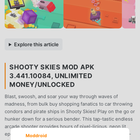
Explore this article
SHOOTY SKIES MOD APK
3.441.10084, UNLIMITED
MONEY/UNLOCKED
Blast, swoosh, and soar your way through waves of
madness, from bulk buy shopping fanatics to car throwing
condors and pirate ships in Shooty Skies! Play on the go or
hunker down for a serious bender. This tap-tastic endless
arcade shooter provides hours of pixel-licious, neon lit,
epic rainbow unicorn levels of fun!Get yourself:Free-to-
Moddroid