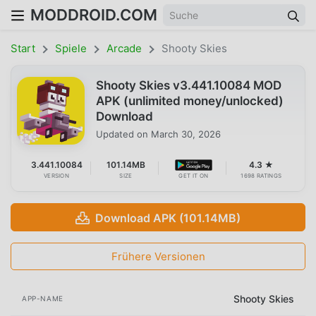
MODDROID.COM
Start
Spiele
Arcade
Shooty Skies
Shooty Skies v3.441.10084 MOD
APK (unlimited money/unlocked)
Download
Updated on
March 30, 2026
3.441.10084
101.14MB
4.3 ★
VERSION
SIZE
GET IT ON
1698 RATINGS
Download APK (101.14MB)
Frühere Versionen
Shooty Skies
APP-NAME