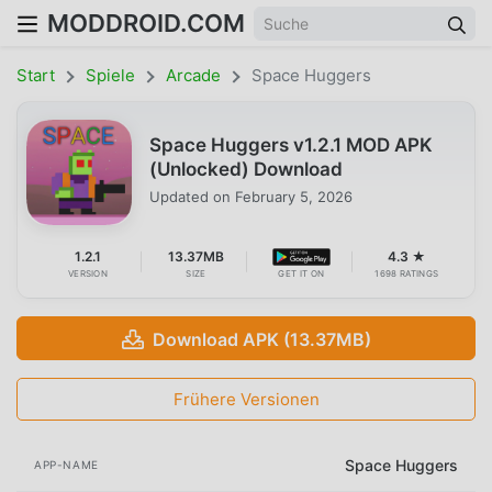
MODDROID.COM
Start
Spiele
Arcade
Space Huggers
Space Huggers v1.2.1 MOD APK
(Unlocked) Download
Updated on
February 5, 2026
1.2.1
13.37MB
4.3 ★
VERSION
SIZE
GET IT ON
1698 RATINGS
Download APK (13.37MB)
Frühere Versionen
Space Huggers
APP-NAME