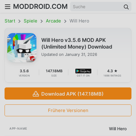
MODDROID.COM
Start
Spiele
Arcade
Will Hero
Will Hero v3.5.6 MOD APK
(Unlimited Money) Download
Updated on
January 31, 2026
3.5.6
147.18MB
4.3 ★
VERSION
SIZE
GET IT ON
1698 RATINGS
Download APK (147.18MB)
Frühere Versionen
Will Hero
APP-NAME