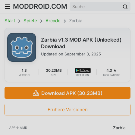
MODDROID.COM
Start
Spiele
Arcade
Zarbia
Zarbia v1.3 MOD APK (Unlocked)
Download
Updated on
September 3, 2025
1.3
30.23MB
4.3 ★
VERSION
SIZE
GET IT ON
1698 RATINGS
Download APK (30.23MB)
Frühere Versionen
Zarbia
APP-NAME