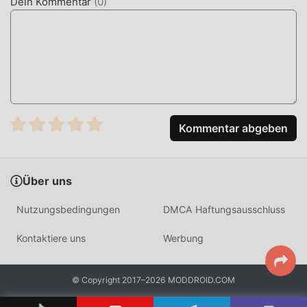
Dein Kommentar
(
0
)
langweilige „Ansammeln“ wiederholen. Mods können
Ihnen leicht dabei helfen, diesen Prozess zu überspringen,
wodurch Sie sich darauf konzentrieren können, die Freude
am Spiel selbst zu genießen
JETZT DOWNLOADEN
Klicken Sie einfach auf die Download-Schaltfläche, um die
Kommentar abgeben
Moddroid-APP zu installieren. Sie können die kostenlose
Mod-Version Zarbia 1.3 im Moddroid-Installationspaket
direkt mit einem Klick herunterladen, und es warten
Über uns
weitere kostenlose beliebte Mod-Spiele auf Sie play,
worauf warten Sie noch, laden Sie es jetzt herunter!
Nutzungsbedingungen
DMCA Haftungsausschluss
Kontaktiere uns
Werbung
© Copyright 2017–2026 MODDROID.COM